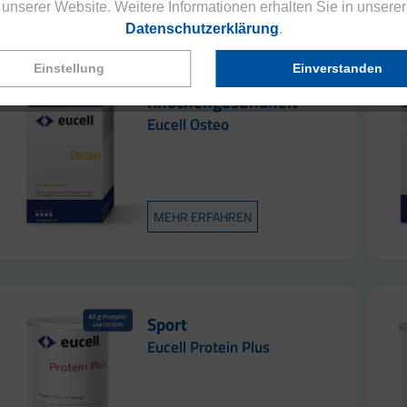
unserer Website. Weitere Informationen erhalten Sie in unserer
Datenschutzerklärung
.
Einstellung
Einverstanden
Knochengesundheit
Eucell Osteo
MEHR ERFAHREN
Sport
Eucell Protein Plus