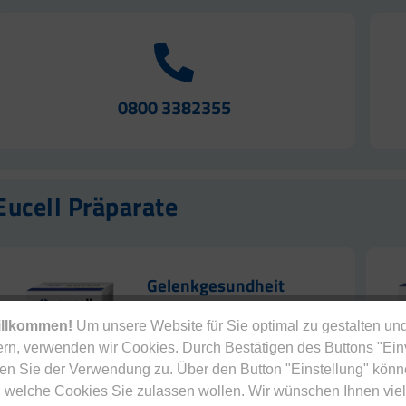
0800 3382355
Eucell Präparate
Gelenkgesundheit
Eucell GS Plus
illkommen!
Um unsere Website für Sie optimal zu gestalten und
rn, verwenden wir Cookies. Durch Bestätigen des Buttons "Ei
en Sie der Verwendung zu. Über den Button "Einstellung" könn
 welche Cookies Sie zulassen wollen. Wir wünschen Ihnen viel
MEHR ERFAHREN