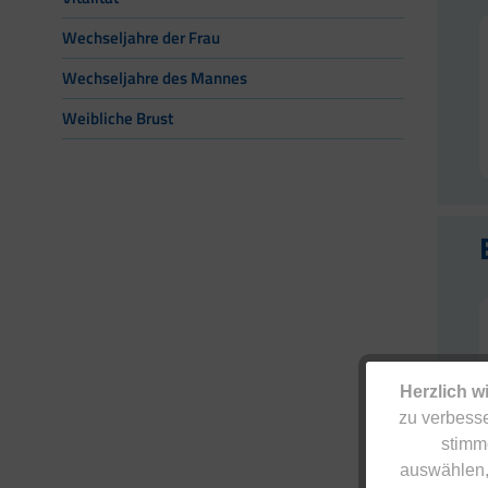
Wechseljahre der Frau
Wechseljahre des Mannes
Weibliche Brust
Herzlich w
zu verbesse
stimm
auswählen,