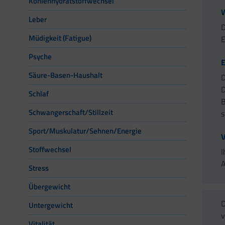
Kohlenhydratstoffwechsel
W
Leber
D
Müdigkeit (Fatigue)
E
Psyche
Säure-Basen-Haushalt
D
D
Schlaf
B
Schwangerschaft/Stillzeit
s
Sport/Muskulatur/Sehnen/Energie
V
Stoffwechsel
I
A
Stress
Übergewicht
D
Untergewicht
v
Vitalität