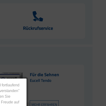
Rückrufservice
Für die Sehnen
Eucell Tendo
 fortlaufend
nverstanden"
en Sie
 Freude auf
MEHR ERFAHREN