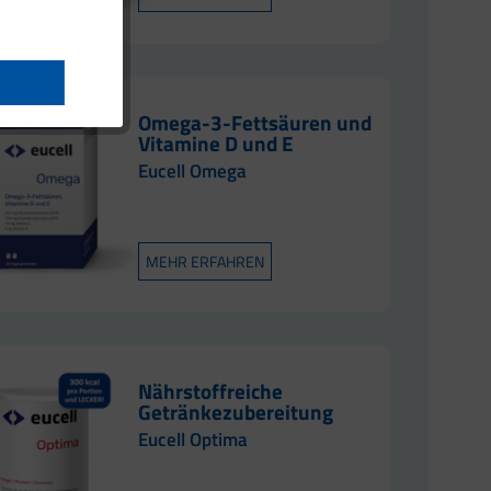
Omega-3-Fettsäuren und
Vitamine D und E
Eucell Omega
MEHR ERFAHREN
Nährstoffreiche
Getränkezubereitung
Eucell Optima