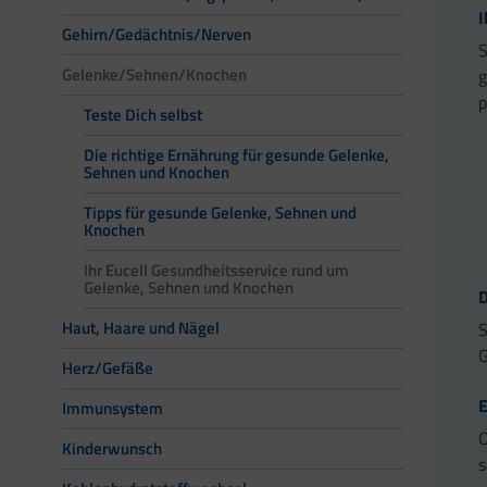
I
Gehirn/Gedächtnis/Nerven
S
Gelenke/Sehnen/Knochen
g
p
Teste Dich selbst
Die richtige Ernährung für gesunde Gelenke,
Sehnen und Knochen
Tipps für gesunde Gelenke, Sehnen und
Knochen
Ihr Eucell Gesundheitsservice rund um
Gelenke, Sehnen und Knochen
D
Haut, Haare und Nägel
S
G
Herz/Gefäße
E
Immunsystem
O
Kinderwunsch
s