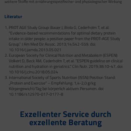
weitere Stoffe mit ernährungsspezifischer und physiologischer Wirkung
Literatur
PROT AGE Study Group: Bauer J, Biolo G, Cederholm T, et al.
“Evidence-based recommendations for optimal dietary protein
intake in older people: a position paper from the PROT-AGE Study
Group.” J Am Med Dir Assoc. 2013;14:542-559. doi:
10.1016/j.jamda.2013.05.021
European Society for Clinical Nutrition and Metabolism (ESPEN):
Volkert D, Beck AM, Cederholm T, et al. “ESPEN guideline on clinical
nutrition and hydration in geriatrics.” Clin Nutr. 2019;38:10-47. doi:
10.1016/j.clnu.2018.05.024
International Society of Sports Nutrition (ISSN) Position Stand:
„Protein and Exercise“ – Empfehlung: 1,4-2,0 g/kg
Körpergewicht/Tag bei körperlich aktiven Personen. doi:
10.1186/s12970-017-0177-8
Exzellenter Service durch
exzellente Beratung