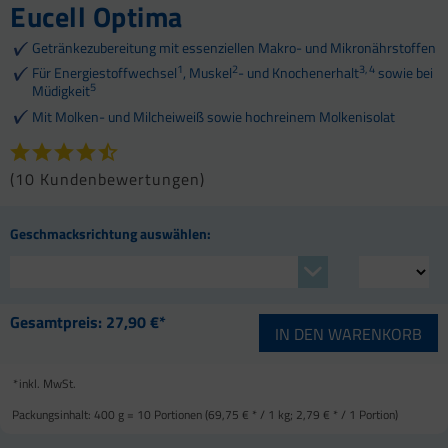
Eucell Optima
Getränkezubereitung mit essenziellen Makro- und Mikronährstoffen
1
2
3, 4
Für Energiestoffwechsel
, Muskel
- und Knochenerhalt
sowie bei
5
Müdigkeit
Mit Molken- und Milcheiweiß sowie hochreinem Molkenisolat
(
10 Kundenbewertungen
)
Geschmacksrichtung auswählen:
Gesamtpreis:
27,90 €*
IN DEN
WARENKORB
*
inkl. MwSt.
Packungsinhalt:
400 g = 10 Portionen (
69,75 €
* / 1 kg;
2,79 €
* / 1 Portion)