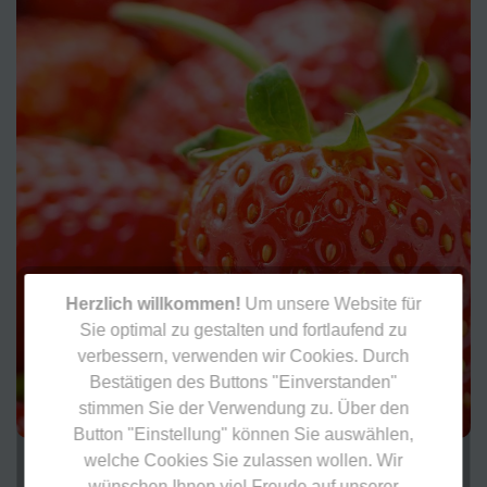
Herzlich willkommen!
Um unsere Website für
Sie optimal zu gestalten und fortlaufend zu
verbessern, verwenden wir Cookies. Durch
Bestätigen des Buttons "Einverstanden"
stimmen Sie der Verwendung zu. Über den
Button "Einstellung" können Sie auswählen,
welche Cookies Sie zulassen wollen. Wir
Erdbeer­
wünschen Ihnen viel Freude auf unserer