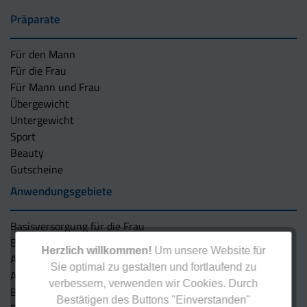
Präparate
Für den Mann
Für die Frau
Für Mann und Frau
Übergewicht
Untergewicht
Sport
Beauty
Gutscheine
Anwendungsgebiete
Basisversorgung für die Frau
Basisversorgung für den Mann
Herzlich willkommen!
Um unsere Website für
Anti-Aging/Oxidativer Stress – Antioxidantien
Sie optimal zu gestalten und fortlaufend zu
Augen
verbessern, verwenden wir Cookies. Durch
Blutdruck
Bestätigen des Buttons "Einverstanden"