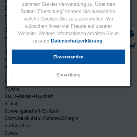
Darm
stimmen Sie der Verwendung zu. Über den
Energiestoffwechsel
Button "Einstellung" können Sie auswählen,
Fettstoffwechsel (Triglyceride, Cholesterin)
welche Cookies Sie zulassen wollen. Wir
Gehirn/Gedächtnis/Nerven
wünschen Ihnen viel Freude auf unserer
Gelenke/Sehnen/Knochen
Website. Weitere Informationen erhalten Sie in
Haut, Haare und Nägel
unserer
Datenschutzerklärung
.
Herz/Gefäße
Immunsystem
Einverstanden
Kinderwunsch
Kohlenhydratstoffwechsel
Leber
Einstellung
Müdigkeit (Fatigue)
Psyche
Säure-Basen-Haushalt
Schlaf
Schwangerschaft/Stillzeit
Sport/Muskulatur/Sehnen/Energie
Stoffwechsel
Stress