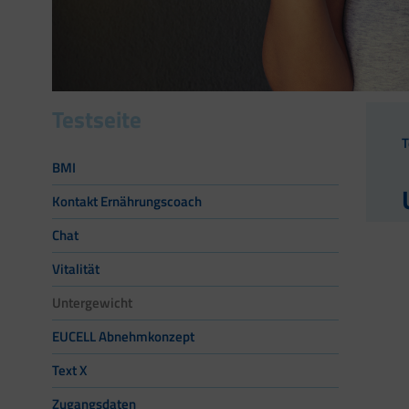
Testseite
T
BMI
Kontakt Ernährungscoach
Chat
Vitalität
Untergewicht
EUCELL Abnehmkonzept
Text X
Zugangsdaten