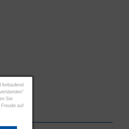
 fortlaufend
nverstanden"
en Sie
 Freude auf
Zahlungsarten