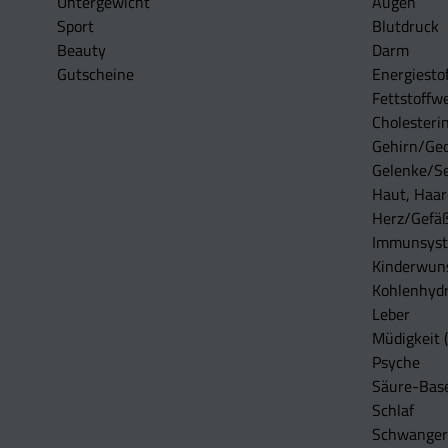
Untergewicht
Augen
Sport
Blutdruck
Beauty
Darm
Gutscheine
Energiesto
Fettstoffwe
Cholesterin
Gehirn/Ge
Gelenke/S
Haut, Haar
Herz/Gefä
Immunsys
Kinderwun
Kohlenhydr
Leber
Müdigkeit (
Psyche
Säure-Bas
Schlaf
Schwangers