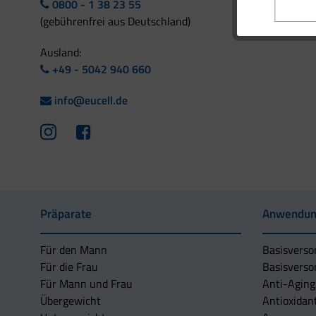
0800 - 1 38 23 55
(gebührenfrei aus Deutschland)
Ausland:
+49 - 5042 940 660
info@eucell.de
Präparate
Anwendun
Für den Mann
Basisverso
Für die Frau
Basisverso
Für Mann und Frau
Anti-Aging
Übergewicht
Antioxidan