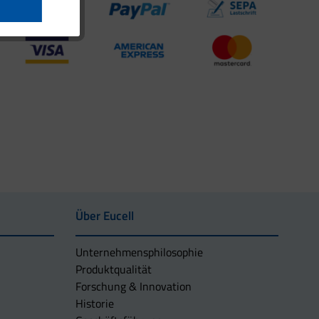
Über Eucell
Unternehmens­philosophie
Produktqualität
Forschung & Innovation
Historie