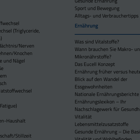
Gesunde Ernährung
Sport und Bewegung
Alltags- und Verbrauchertipps
ffwechsel
Ernährung
chsel (Triglyceride,
)
Was sind Vitalstoffe?
dächtnis/Nerven
Wann brauchen Sie Makro- u
ehnen/Knochen
Mikronährstoffe?
e und Nägel
Das Eucell Konzept
ße
Ernährung früher versus heut
tem
Blick auf den Wandel der
sch
Essgewohnheiten
atstoffwechsel
Nationale Ernährungsberichte
Ernährungslexikon – Ihr
Fatigue)
Nachschlagewerk für Gesundh
Vitalität
en-Haushalt
Lebensmittelzusatzstoffe
Gesunde Ernährung – Die Basi
chaft/Stillzeit
Vitalität und Wohlbefinden