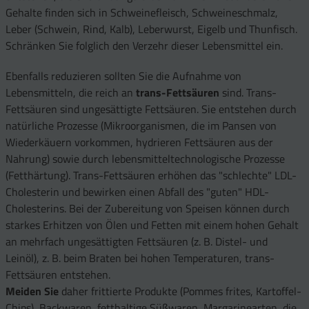
Gehalte finden sich in Schweinefleisch, Schweineschmalz,
Leber (Schwein, Rind, Kalb), Leberwurst, Eigelb und Thunfisch.
Schränken Sie folglich den Verzehr dieser Lebensmittel ein.
Ebenfalls reduzieren sollten Sie die Aufnahme von
Lebensmitteln, die reich an
trans-Fettsäuren
sind. Trans-
Fettsäuren sind ungesättigte Fettsäuren. Sie entstehen durch
natürliche Prozesse (Mikroorganismen, die im Pansen von
Wiederkäuern vorkommen, hydrieren Fettsäuren aus der
Nahrung) sowie durch lebensmitteltechnologische Prozesse
(Fetthärtung). Trans-Fettsäuren erhöhen das "schlechte" LDL-
Cholesterin und bewirken einen Abfall des "guten" HDL-
Cholesterins. Bei der Zubereitung von Speisen können durch
starkes Erhitzen von Ölen und Fetten mit einem hohen Gehalt
an mehrfach ungesättigten Fettsäuren (z. B. Distel- und
Leinöl), z. B. beim Braten bei hohen Temperaturen, trans-
Fettsäuren entstehen.
Meiden Sie
daher frittierte Produkte (Pommes frites, Kartoffel-
Chips), Backwaren, fetthaltige Süßwaren, Margarinearten, die