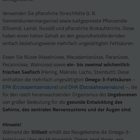
Verwenden Sie pflanzliche Streichfette (z. B.
Sonnenblumenmargarine) sowie kaltgepresste Pflanzenöle
(Olivenöl, Leinöl, Nussöl) und pflanzliche Brotaufstriche. Diese
haben einen hohen Gehalt an den gesundheitsfördernden
einfach beziehungsweise mehrfach ungesättigten Fettsäuren.
Essen Sie Nüsse (Haselnüsse, Macadamianüsse, Paranüsse,
Pecannüsse, Walnüsse) sowie
ein- bis zweimal wöchentlich
frischen Seefisch
(Hering, Makrele, Lachs, Steinbutt). Diese
enthalten die mehrfach ungesättigten
Omega-3-Fettsäuren
–
EPA (Eicosapentaen­säure)
und
DHA (Docosahexaensäure)
–, die
für den rasch heranwachsenden Organismus des
Ungeborenen
von großer Bedeutung für die
gesunde Ent­wicklung des
Gehirns, des zentra­len Nervensystems und der Augen sind
.
Hinweis!
Während der
Stillzeit
erhält das Neugebo­rene die Omega-3-
Fettsäuren über die Muttermilch. Dieses zeigt Ihnen, wie