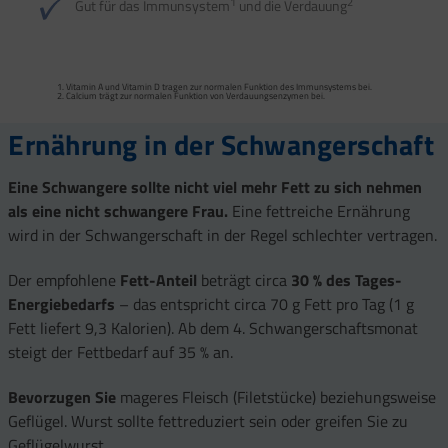
1
2
Gut für das Immunsystem
und die Verdauung
Vitamin A und Vitamin D tragen zur normalen Funktion des Immunsystems bei.
Calcium trägt zur normalen Funktion von Verdauungs­enzymen bei.
Ernährung in der Schwangerschaft
Eine Schwangere sollte nicht viel mehr Fett zu sich nehmen
als eine nicht schwangere Frau.
Eine fettreiche Ernährung
wird in der Schwangerschaft in der Regel schlechter vertragen.
Der empfohlene
Fett-Anteil
beträgt circa
30 % des Tages-
Energiebedarfs
– das entspricht circa 70 g Fett pro Tag (1 g
Fett liefert 9,3 Kalorien). Ab dem 4. Schwangerschaftsmonat
steigt der Fettbedarf auf 35 % an.
Bevorzugen Sie
mageres Fleisch (Filetstücke) beziehungsweise
Geflügel. Wurst sollte fettreduziert sein oder greifen Sie zu
Geflügelwurst.