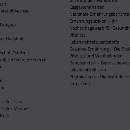
sch
Essgewohnheiten
atstoffwechsel
Nationale Ernährungsberichte
Ernährungslexikon – Ihr
Fatigue)
Nachschlagewerk für Gesundh
Vitalität
en-Haushalt
Lebensmittelzusatzstoffe
Gesunde Ernährung – Die Basi
chaft/Stillzeit
Vitalität und Wohlbefinden
kulatur/Sehnen/Energie
Genussmittel – Genuss bewuss
el
Lebensmittellisten
Phytolexikon – Die Kraft der H
ht
entdecken
cht
re der Frau
hre des Mannes
Brust