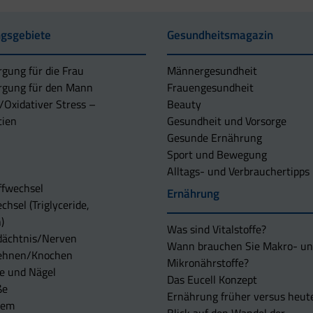
gsgebiete
Gesundheitsmagazin
rgung für die Frau
Männergesundheit
rgung für den Mann
Frauengesundheit
/Oxidativer Stress –
Beauty
tien
Gesundheit und Vorsorge
Gesunde Ernährung
Sport und Bewegung
Alltags- und Verbrauchertipps
ffwechsel
Ernährung
chsel (Triglyceride,
)
Was sind Vitalstoffe?
dächtnis/Nerven
Wann brauchen Sie Makro- u
ehnen/Knochen
Mikronährstoffe?
e und Nägel
Das Eucell Konzept
ße
Ernährung früher versus heut
tem
Blick auf den Wandel der