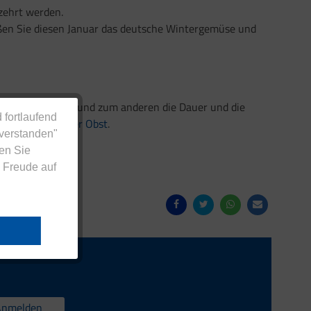
zehrt werden.
ßen Sie diesen Januar das deutsche Wintergemüse und
en die Jahreszeit und zum anderen die Dauer und die
 fortlaufend
im
Saisonkalender Obst
.
nverstanden"
en Sie
 Freude auf
Anmelden