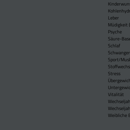
Kinderwun
Kohlenhydr
Leber
Müdigkeit (
Psyche
Säure-Bas
Schlaf
Schwangers
Sport/Mus
Stoffwechs
Stress
Übergewic
Untergewi
Vitalität
Wechseljah
Wechselja
Weibliche 