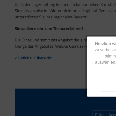
Dank der Lagerhaltung können im Januar neben Kartoffe
Sie müssen also im Winter nicht unbedingt auf Gemüse 
unterstützen Sie Ihre regionalen Bauern!
Sie wollen mehr zum Thema erfahren?
Die Ernte und somit das Angebot der einzelnen Gemüse- un
Herzlich w
Menge des Angebotes. Welche Gemüse- und Obstsorten wa
zu verbesse
stimm
< Zurück zur Übersicht
auswählen,