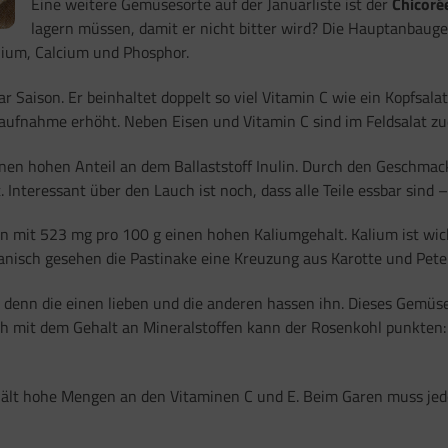
Eine weitere Gemüsesorte auf der Januarliste ist der
Chicoré
lagern müssen, damit er nicht bitter wird? Die Hauptanbauge
alium, Calcium und Phosphor.
 Saison. Er beinhaltet doppelt so viel Vitamin C wie ein Kopfsala
enaufnahme erhöht. Neben Eisen und Vitamin C sind im Feldsalat z
en hohen Anteil an dem Ballaststoff Inulin. Durch den Geschmack 
nteressant über den Lauch ist noch, dass alle Teile essbar sind –
zen mit 523 mg pro 100 g einen hohen Kaliumgehalt. Kalium ist wi
nisch gesehen die Pastinake eine Kreuzung aus Karotte und Peters
 denn die einen lieben und die anderen hassen ihn. Dieses Gemüse
uch mit dem Gehalt an Mineralstoffen kann der Rosenkohl punkten: 
hält hohe Mengen an den Vitaminen C und E. Beim Garen muss jedo