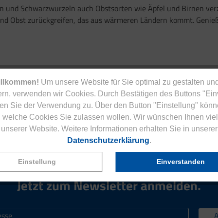
ln und Schwarzwurzeln auch Obstsorten wie Äpfel und Birnen ver
und Obst zurückgreifen, das aus wärmeren Ländern kommt. Genie
d Obstsorten variiert im Laufe des Jahres. Dies betrifft zum ein
illkommen!
Um unsere Website für Sie optimal zu gestalten und
nn Saison haben, erfahren Sie i
m
Saisonkalender Gemüse
und 
rn, verwenden wir Cookies. Durch Bestätigen des Buttons "Ei
en Sie der Verwendung zu. Über den Button "Einstellung" könn
 welche Cookies Sie zulassen wollen. Wir wünschen Ihnen viel
unserer Website. Weitere Informationen erhalten Sie in unserer
Datenschutzerklärung
.
Einstellung
Einverstanden
Jetzt zum Newsletter anmelden.