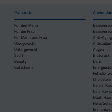
Präparate
Anwendun
Für den Mann
Basisverso
Für die Frau
Basisverso
Für Mann und Frau
Anti-Aging
Übergewicht
Antioxidan
Untergewicht
Augen
Sport
Blutdruck
Beauty
Darm
Gutscheine
Energiesto
Fettstoffwe
Cholesterin
Gehirn/Ge
Gelenke/S
Haut, Haar
Herz/Gefä
Immunsys