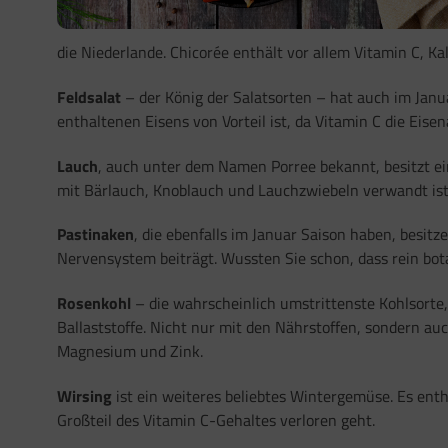
die Niederlande. Chicorée enthält vor allem Vitamin C, K
Feldsalat
– der König der Salatsorten – hat auch im Januar
enthaltenen Eisens von Vorteil ist, da Vitamin C die Eis
Lauch
, auch unter dem Namen Porree bekannt, besitzt ein
mit Bärlauch, Knoblauch und Lauchzwiebeln verwandt ist. I
Pastinaken
, die ebenfalls im Januar Saison haben, besit
Nervensystem beiträgt. Wussten Sie schon, dass rein bota
Rosenkohl
– die wahrscheinlich umstrittenste Kohlsorte,
Ballaststoffe. Nicht nur mit den Nährstoffen, sondern a
Magnesium und Zink.
Wirsing
ist ein weiteres beliebtes Wintergemüse. Es ent
Großteil des Vitamin C-Gehaltes verloren geht.