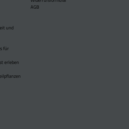
AGB
eit und
s für
t erleben
eilpflanzen