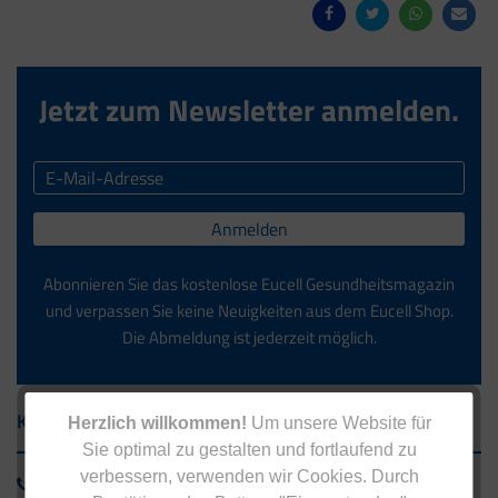
Jetzt zum Newsletter anmelden.
Anmelden
Abonnieren Sie das kostenlose Eucell Gesundheitsmagazin
und verpassen Sie keine Neuigkeiten aus dem Eucell Shop.
Die Abmeldung ist jederzeit möglich.
Kontakt
Herzlich willkommen!
Um unsere Website für
Sie optimal zu gestalten und fortlaufend zu
verbessern, verwenden wir Cookies. Durch
0800 - 1 38 23 55