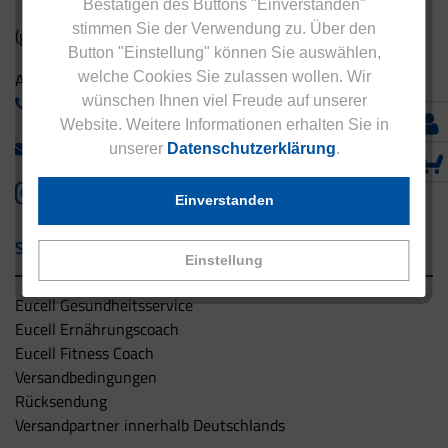
Bestätigen des Buttons "Einverstanden"
stimmen Sie der Verwendung zu. Über den
(gebührenfrei aus Deutschland)
Button "Einstellung" können Sie auswählen,
welche Cookies Sie zulassen wollen. Wir
Ausland:
wünschen Ihnen viel Freude auf unserer
+49 - 5042 940 660
Website. Weitere Informationen erhalten Sie in
info@eucell.de
unserer
Datenschutzerklärung
.
Einverstanden
Service & Versand
Einstellung
Eucell Gesundheitsservice
Eucell Ernährungscoach
Eucell Fitness Coach
Versandbedingungen
Rücksendung
Versandpartner innerhalb Deutschlands