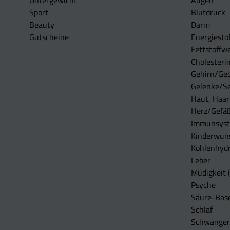
Untergewicht
Augen
Sport
Blutdruck
Beauty
Darm
Gutscheine
Energiesto
Fettstoffwe
Cholesterin
Gehirn/Ge
Gelenke/S
Haut, Haar
Herz/Gefä
Immunsys
Kinderwun
Kohlenhydr
Leber
Müdigkeit (
Psyche
Säure-Bas
Schlaf
Schwangers