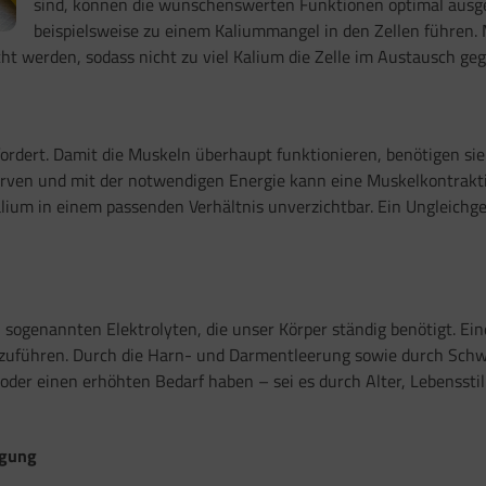
sind, können die wünschenswerten Funktionen optimal aus
beispielsweise zu einem Kaliummangel in den Zellen führen.
werden, sodass nicht zu viel Kalium die Zelle im Austausch geg
ordert. Damit die Muskeln überhaupt funktionieren, benötigen 
erven und mit der notwendigen Energie kann eine Muskelkontrakti
ium in einem passenden Verhältnis unverzichtbar. Ein Ungleich
sogenannten Elektrolyten, die unser Körper ständig benötigt. Ei
zuzuführen. Durch die Harn- und Darmentleerung sowie durch Schw
der einen erhöhten Bedarf haben – sei es durch Alter, Lebensstil o
rgung