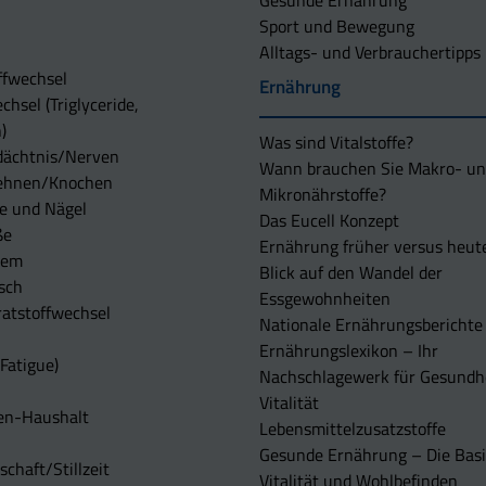
Gesunde Ernährung
Sport und Bewegung
Alltags- und Verbrauchertipps
ffwechsel
Ernährung
chsel (Triglyceride,
)
Was sind Vitalstoffe?
dächtnis/Nerven
Wann brauchen Sie Makro- u
ehnen/Knochen
Mikronährstoffe?
e und Nägel
Das Eucell Konzept
ße
Ernährung früher versus heut
tem
Blick auf den Wandel der
sch
Essgewohnheiten
atstoffwechsel
Nationale Ernährungsberichte
Ernährungslexikon – Ihr
Fatigue)
Nachschlagewerk für Gesundh
Vitalität
en-Haushalt
Lebensmittelzusatzstoffe
Gesunde Ernährung – Die Basi
chaft/Stillzeit
Vitalität und Wohlbefinden