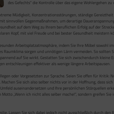
des Gefechts“ die Kontrolle über das eigene Wohlergehen zu v
reme Müdigkeit, Konzentrationsstörungen, ständige Gereiztheit o
mit sinnvollen Gegenmaßnahmen, um derartige Daueranspannungen
esundheit auf dem Weg zu Ihrem beruflichen Erfolg auf der Strecke
laren Kopf, mit viel Freude und bei bester Gesundheit meistern k
d gesunden Arbeitsplatzatmosphäre, indem Sie Ihre Möbel sowohl 
hes Raumklima sorgen und unnötigen Lärm vermeiden. So sollten S
spannend auf Sie wirkt. Gestatten Sie sich zwischendurch kleine
 entschleunigen effektiver als wenige längere Arbeitspausen.
egen oder Vorgesetzten zur Sprache. Seien Sie offen für Kritik: Nu
Machen Sie sich also selber nichts vor in der Hoffnung, dass sich 
en Umfeld auseinandersetzen und Ihre persönlichen Störquellen erk
m Motto „Wenn ich nicht alles selber mache!“, sondern greifen Sie 
ilie. Lassen Sie sich dabei jedoch nicht ausschließlich durch den 