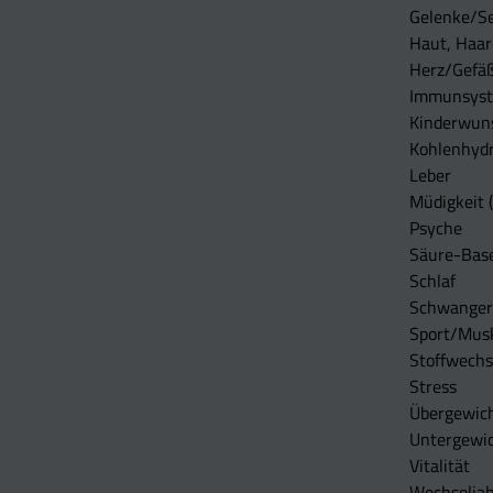
Gelenke/S
Haut, Haar
Herz/Gefä
Immunsys
Kinderwun
Kohlenhydr
Leber
Müdigkeit (
Psyche
Säure-Bas
Schlaf
Schwangers
Sport/Mus
Stoffwechs
Stress
Übergewic
Untergewi
Vitalität
Wechseljah