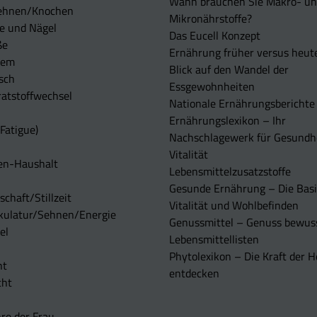
Wann brauchen Sie Makro- u
ehnen/Knochen
Mikronährstoffe?
e und Nägel
Das Eucell Konzept
ße
Ernährung früher versus heut
tem
Blick auf den Wandel der
sch
Essgewohnheiten
atstoffwechsel
Nationale Ernährungsberichte
Ernährungslexikon – Ihr
Fatigue)
Nachschlagewerk für Gesundh
Vitalität
en-Haushalt
Lebensmittelzusatzstoffe
Gesunde Ernährung – Die Basi
chaft/Stillzeit
Vitalität und Wohlbefinden
kulatur/Sehnen/Energie
Genussmittel – Genuss bewuss
el
Lebensmittellisten
Phytolexikon – Die Kraft der H
ht
entdecken
cht
re der Frau