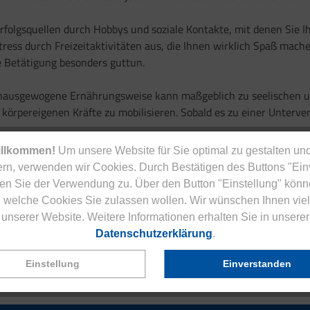
Erfolgsquellen durch Hobbys und soziale Kontakte, mit denen Sie I
tress durch Freizeitaktivitäten aus, die Ihnen wirklich Spaß mach
e Betätigung besonders guttun.
unausgewogene Ernährungsweise kann maßgeblich zu seelischen un
körpereigenen Kräfte zu mobilisieren. Sobald es zu einer Unterve
illkommen!
Um unsere Website für Sie optimal zu gestalten und
rn, verwenden wir Cookies. Durch Bestätigen des Buttons "Ei
en Sie der Verwendung zu. Über den Button "Einstellung" könn
rvor, die langfristig auf die Gesundheit schlagen. Was macht Str
 welche Cookies Sie zulassen wollen. Wir wünschen Ihnen viel
unserer Website. Weitere Informationen erhalten Sie in unserer
Datenschutzerklärung
.
Einstellung
Einverstanden