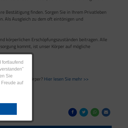
hre Bestätigung finden. Sorgen Sie in Ihrem Privatleben
en. Als Ausgleich zu dem oft eintönigen und
d körperlichen Erschöpfungszuständen beitragen. Alle
rsorgung kommt, ist unser Körper auf mögliche
 fortlaufend
nverstanden"
en Sie
ess mit unserem Körper?
Hier lesen Sie mehr >>
 Freude auf