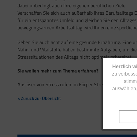
dabei unbedingt auch Ihre eigenen beruflichen Ziele.
Verschaffen Sie sich auch außerhalb Ihres Berufsalltags 
für ein entspanntes Umfeld und gleichen Sie den Alltagss
bewegungsarmen Arbeitsalltag wird Ihnen eine sportlich
Geben Sie auch acht auf eine gesunde Ernährung. Eine 
Nähr- und Vitalstoffe haben bestimmte Aufgaben, um die 
Stresssituationen des Alltags nicht optimal vorbereitet.
Herzlich w
Sie wollen mehr zum Thema erfahren?
zu verbesse
stimm
Auslöser von Stress rufen im Körper Stressreaktionen he
auswählen,
< Zurück zur Übersicht