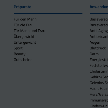
Präparate
Anwendun
Für den Mann
Basisverso
Für die Frau
Basisverso
Für Mann und Frau
Anti-Aging
Übergewicht
Antioxidan
Untergewicht
Augen
Sport
Blutdruck
Beauty
Darm
Gutscheine
Energiesto
Fettstoffwe
Cholesterin
Gehirn/Ge
Gelenke/S
Haut, Haar
Herz/Gefä
Immunsys
Kinderwun