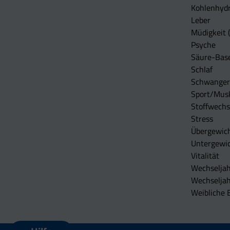
Kohlenhydr
Leber
Müdigkeit (
Psyche
Säure-Bas
Schlaf
Schwangers
Sport/Mus
Stoffwechs
Stress
Übergewic
Untergewi
Vitalität
Wechseljah
Wechselja
Weibliche 