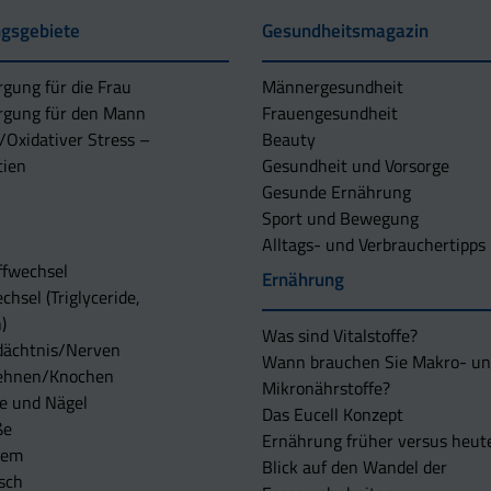
gsgebiete
Gesundheitsmagazin
rgung für die Frau
Männergesundheit
rgung für den Mann
Frauengesundheit
/Oxidativer Stress –
Beauty
tien
Gesundheit und Vorsorge
Gesunde Ernährung
Sport und Bewegung
Alltags- und Verbrauchertipps
ffwechsel
Ernährung
chsel (Triglyceride,
)
Was sind Vitalstoffe?
dächtnis/Nerven
Wann brauchen Sie Makro- u
ehnen/Knochen
Mikronährstoffe?
e und Nägel
Das Eucell Konzept
ße
Ernährung früher versus heut
tem
Blick auf den Wandel der
sch