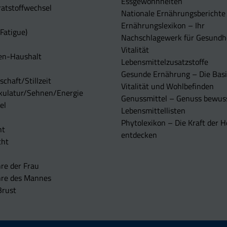
Essgewohnheiten
atstoffwechsel
Nationale Ernährungsberichte
Ernährungslexikon – Ihr
Fatigue)
Nachschlagewerk für Gesundh
Vitalität
en-Haushalt
Lebensmittelzusatzstoffe
Gesunde Ernährung – Die Basi
chaft/Stillzeit
Vitalität und Wohlbefinden
kulatur/Sehnen/Energie
Genussmittel – Genuss bewuss
el
Lebensmittellisten
Phytolexikon – Die Kraft der H
ht
entdecken
cht
re der Frau
hre des Mannes
Brust