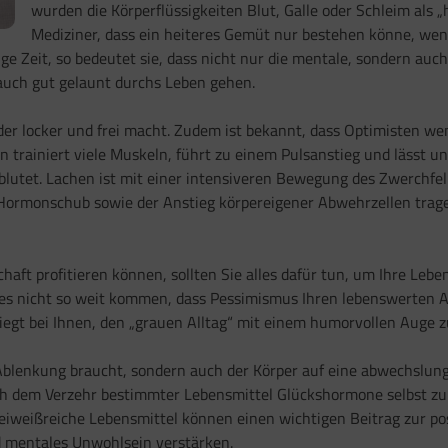
wurden die Körperflüssigkeiten Blut, Galle oder Schleim als 
Mediziner, dass ein heiteres Gemüt nur bestehen könne, wen
ge Zeit, so bedeutet sie, dass nicht nur die mentale, sondern auc
 auch gut gelaunt durchs Leben gehen.
der locker und frei macht. Zudem ist bekannt, dass Optimisten wen
 trainiert viele Muskeln, führt zu einem Pulsanstieg und lässt un
hblutet. Lachen ist mit einer intensiveren Bewegung des Zwerchf
 Hormonschub sowie der Anstieg körpereigener Abwehrzellen trag
aft profitieren können, sollten Sie alles dafür tun, um Ihre Lebe
 es nicht so weit kommen, dass Pessimismus Ihren lebenswerten A
iegt bei Ihnen, den „grauen Alltag“ mit einem humorvollen Auge z
 Ablenkung braucht, sondern auch der Körper auf eine abwechslung
ach dem Verzehr bestimmter Lebensmittel Glückshormone selbst zu
 eiweißreiche Lebensmittel können einen wichtigen Beitrag zur po
nd mentales Unwohlsein verstärken.