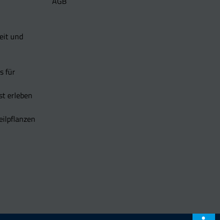
AGB
eit und
s für
t erleben
eilpflanzen