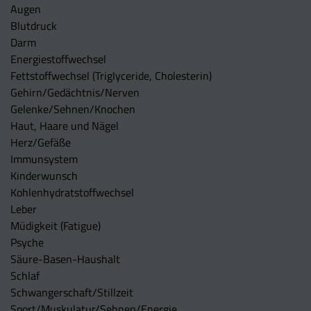
Augen
Blutdruck
Darm
Energiestoffwechsel
Fettstoffwechsel (Triglyceride, Cholesterin)
Gehirn/Gedächtnis/Nerven
Gelenke/Sehnen/Knochen
Haut, Haare und Nägel
Herz/Gefäße
Immunsystem
Kinderwunsch
Kohlenhydratstoffwechsel
Leber
Müdigkeit (Fatigue)
Psyche
Säure-Basen-Haushalt
Schlaf
Schwangerschaft/Stillzeit
Sport/Muskulatur/Sehnen/Energie