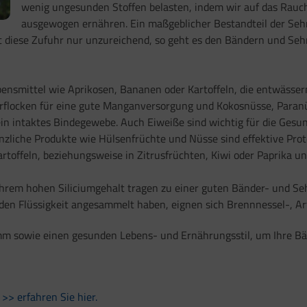
wenig ungesunden Stoffen belasten, indem wir auf das Rauc
ausgewogen ernähren. Ein maßgeblicher Bestandteil der Seh
olgt diese Zufuhr nur unzureichend, so geht es den Bändern und 
ebensmittel wie Aprikosen, Bananen oder Kartoffeln, die entwäss
erflocken für eine gute Manganversorgung und Kokosnüsse, Paran
ein intaktes Bindegewebe. Auch Eiweiße sind wichtig für die Ges
lanzliche Produkte wie Hülsenfrüchte und Nüsse sind effektive Pro
rtoffeln, beziehungsweise in Zitrusfrüchten, Kiwi oder Paprika un
ihrem hohen Siliciumgehalt tragen zu einer guten Bänder- und Sehn
en Flüssigkeit angesammelt haben, eignen sich Brennnessel-, Art
mm sowie einen gesunden Lebens- und Ernährungsstil, um Ihre Bä
n
>> erfahren Sie hier.