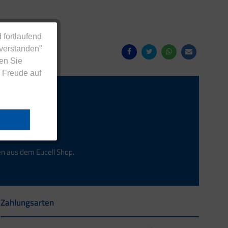
 fortlaufend
nverstanden"
en Sie
 Freude auf
Anmelden
en aus dem Eucell Shop.
Zahlungsarten