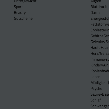
Untergewicht
Augen
Sport
Blutdruck
Beauty
Darm
Gutscheine
Energiesto
Fettstoffwe
Cholesterin
Gehirn/Ge
Gelenke/S
Haut, Haar
Herz/Gefä
Immunsys
Kinderwun
Kohlenhydr
Leber
Müdigkeit (
Psyche
Säure-Bas
Schlaf
Schwangers