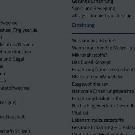
Gesunde Ernährung
Sport und Bewegung
Alltags- und Verbrauchertipps
ffwechsel
Ernährung
chsel (Triglyceride,
)
Was sind Vitalstoffe?
dächtnis/Nerven
Wann brauchen Sie Makro- u
ehnen/Knochen
Mikronährstoffe?
e und Nägel
Das Eucell Konzept
ße
Ernährung früher versus heut
tem
Blick auf den Wandel der
sch
Essgewohnheiten
atstoffwechsel
Nationale Ernährungsberichte
Ernährungslexikon – Ihr
Fatigue)
Nachschlagewerk für Gesundh
Vitalität
en-Haushalt
Lebensmittelzusatzstoffe
Gesunde Ernährung – Die Basi
chaft/Stillzeit
Vitalität und Wohlbefinden