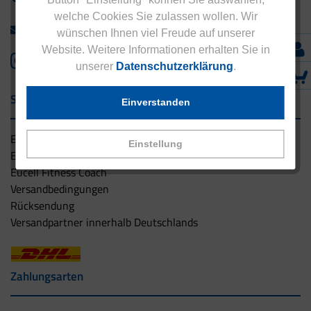
welche Cookies Sie zulassen wollen. Wir
info@eucell.de
wünschen Ihnen viel Freude auf unserer
Website. Weitere Informationen erhalten Sie in
unserer
Datenschutzerklärung
.
Service & Versand
Einverstanden
Eucell Gesundheitsservice
Einstellung
Eucell Ernährungscoach
Eucell Fitness Coach
Versandbedingungen
Rücksendung
Versandpartner innerhalb Deutschlands
Zahlungsarten