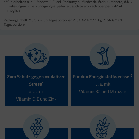
**
Sie erhalten alle 3 Monate 3 Eucell Packungen. Mindestlaufzeit: 6 Monate, d.h. 2
Lieferungen. Eine Kündigung ist jederzeit auch telefonisch oder per E-Mail
möglich.
Packungsinhalt:
93.9 g = 30 Tagesportionen (
531,42 €
* / 1 kg;
1,66 €
* / 1
Tagesportion)
2
Zum Schutz gegen oxidativen
Für den Energie­stoffwechsel
1
Stress
u. a. mit
u. a. mit
Vitamin B2 und Mangan
Vitamin C, E und Zink