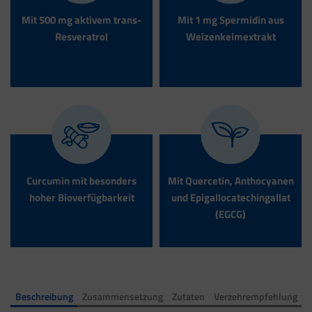
Mit 500 mg aktivem trans-
Mit 1 mg Spermidin aus
Resveratrol
Weizenkeim­extrakt
Curcumin mit besonders
Mit Quercetin, Anthocyanen
hoher Bioverfügbarkeit
und Epigallocatechin­gallat
(EGCG)
Beschreibung
Zusammensetzung
Zutaten
Verzehrempfehlung