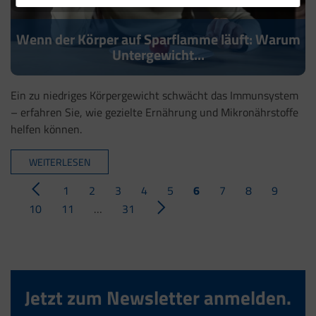
Wenn der Körper auf Sparflamme läuft: Warum
Untergewicht...
Ein zu niedriges Körpergewicht schwächt das Immunsystem
– erfahren Sie, wie gezielte Ernährung und Mikronährstoffe
helfen können.
WEITERLESEN
1
2
3
4
5
6
7
8
9
10
11
…
31
Jetzt zum Newsletter anmelden.