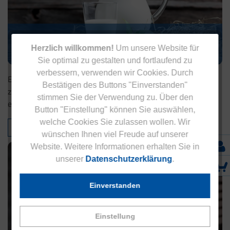
Milch, Joghurt & Co.: Brauchen wir sie wirklich
für...
Herzlich willkommen!
Um unsere Website für
Sie optimal zu gestalten und fortlaufend zu
verbessern, verwenden wir Cookies. Durch
Entdecken Sie, wie Milchprodukte und andere Lebensmittel
Bestätigen des Buttons "Einverstanden"
zu gesunden Knochen beitragen – und welche Alternativen
stimmen Sie der Verwendung zu. Über den
es gibt.
Button "Einstellung" können Sie auswählen,
welche Cookies Sie zulassen wollen. Wir
WEITERLESEN
wünschen Ihnen viel Freude auf unserer
Website. Weitere Informationen erhalten Sie in
unserer
Datenschutzerklärung
.
Einverstanden
Einstellung