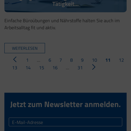
Tätigkeit...
Einfache Büroübungen und Nährstoffe halten Sie auch im
Arbeitsalltag fit und aktiv.
WEITERLESEN
1
…
6
7
8
9
10
11
12
13
14
15
16
…
31
Jetzt zum Newsletter anmelden.