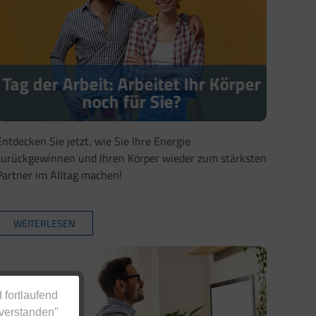
Tag der Arbeit: Arbeitet Ihr Körper
noch für Sie?
Entdecken Sie jetzt, wie Sie Ihre Energie
zurückgewinnen und Ihren Körper wieder zum stärksten
Partner im Alltag machen!
WEITERLESEN
 fortlaufend
nverstanden"