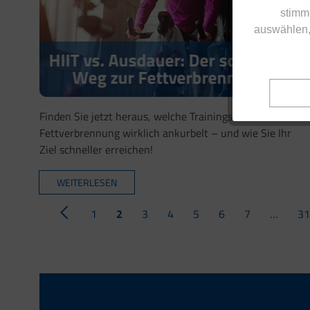
stimm
auswählen,
HIIT vs. Ausdauer: Der schnellste
Weg zur Fettverbrennung?
Finden Sie jetzt heraus, welche Trainingsform Ihre
Fettverbrennung wirklich ankurbelt – und wie Sie Ihr
Ziel schneller erreichen!
WEITERLESEN
1
2
3
4
5
6
7
…
31