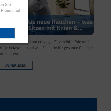
en Sie
 Freude auf
Sitzen ist das neue Rauchen – was
Dauer-Sitzen mit Knien &...
Erfahren Sie, wie stundenlanges Sitzen Ihre Knie und
Hüfte belastet – und was Sie aktiv für gesunde Gelenke
tun können
WEITERLESEN