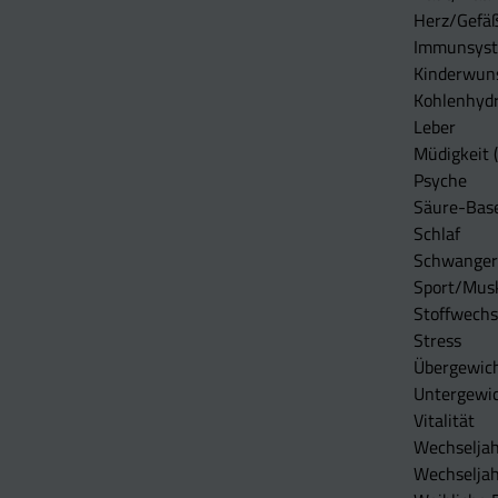
Herz/Gefä
Immunsys
Kinderwun
Kohlenhydr
Leber
Müdigkeit (
Psyche
Säure-Bas
Schlaf
Schwangers
Sport/Mus
Stoffwechs
Stress
Übergewic
Untergewi
Vitalität
Wechseljah
Wechselja