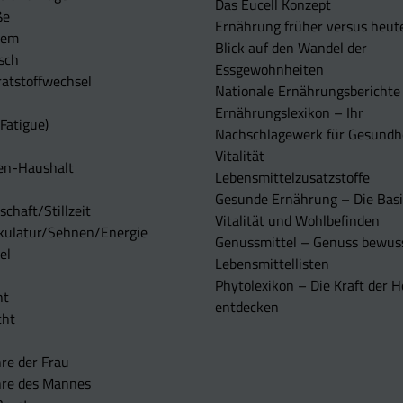
Das Eucell Konzept
ße
Ernährung früher versus heut
tem
Blick auf den Wandel der
sch
Essgewohnheiten
atstoffwechsel
Nationale Ernährungsberichte
Ernährungslexikon – Ihr
Fatigue)
Nachschlagewerk für Gesundh
Vitalität
en-Haushalt
Lebensmittelzusatzstoffe
Gesunde Ernährung – Die Basi
chaft/Stillzeit
Vitalität und Wohlbefinden
kulatur/Sehnen/Energie
Genussmittel – Genuss bewuss
el
Lebensmittellisten
Phytolexikon – Die Kraft der H
ht
entdecken
cht
re der Frau
hre des Mannes