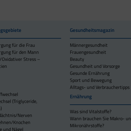
gsgebiete
Gesundheitsmagazin
rgung für die Frau
Männergesundheit
rgung für den Mann
Frauengesundheit
/Oxidativer Stress –
Beauty
tien
Gesundheit und Vorsorge
Gesunde Ernährung
Sport und Bewegung
Alltags- und Verbrauchertipps
ffwechsel
Ernährung
chsel (Triglyceride,
)
Was sind Vitalstoffe?
dächtnis/Nerven
Wann brauchen Sie Makro- u
ehnen/Knochen
Mikronährstoffe?
e und Nägel