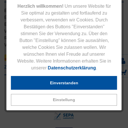
Herzlich willkommen!
Um unsere Website für
Eucell Gesundheitsservice
Sie optimal zu gestalten und fortlaufend zu
Eucell Ernährungscoach
verbessern, verwenden wir Cookies. Durch
Eucell Fitness Coach
Bestätigen des Buttons "Einverstanden"
Versandbedingungen
stimmen Sie der Verwendung zu. Über den
Rücksendung
Button "Einstellung" können Sie auswählen,
Versandpartner innerhalb Deutschlands
welche Cookies Sie zulassen wollen. Wir
wünschen Ihnen viel Freude auf unserer
Website. Weitere Informationen erhalten Sie in
Zahlungsarten
unserer
Datenschutzerklärung
.
Einverstanden
Einstellung