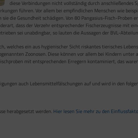
diese Verbindungen nicht vollständig durch anschließendes 
rkungen führen. Vor allem bei empfindlichen Menschen wie beis
sie die Gesundheit schädigen. Von 80 Pangasius-Fisch-Proben erh
 derart, dass der Verzehr entsprechender Fischerzeugnisse mit e
etrieben sei unabdingbar, so lauten die Aussagen der BVL-Abteilun
 welches ein aus hygienischer Sicht riskantes tierisches Lebensm
n sogenannten Zoonosen. Diese können vor allem bei Kindern unte
eischproben mit entsprechenden Erregern kontaminiert, das waren
igungen auch Lebensmittelfälschungen auf und wird in den folgen
üsse herabgesetzt werden.
Hier lesen Sie mehr zu den Einflussfakto