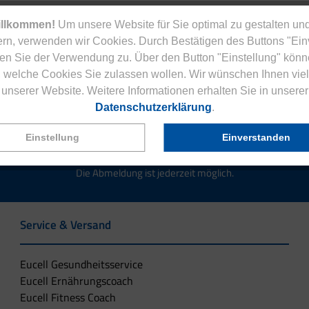
illkommen!
Um unsere Website für Sie optimal zu gestalten und
rn, verwenden wir Cookies. Durch Bestätigen des Buttons "Ei
en Sie der Verwendung zu. Über den Button "Einstellung" könn
Jetzt zum Newsletter anmelden.
 welche Cookies Sie zulassen wollen. Wir wünschen Ihnen viel
unserer Website. Weitere Informationen erhalten Sie in unserer
Datenschutzerklärung
.
Einstellung
Einverstanden
tenlose Eucell Gesundheitsmagazin und verpassen Sie keine Neuigkeit
Die Abmeldung ist jederzeit möglich.
Service & Versand
Eucell Gesundheitsservice
Eucell Ernährungscoach
Eucell Fitness Coach