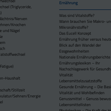
ffwechsel
Ernährung
chsel (Triglyceride,
)
Was sind Vitalstoffe?
dächtnis/Nerven
Wann brauchen Sie Makro- u
ehnen/Knochen
Mikronährstoffe?
e und Nägel
Das Eucell Konzept
ße
Ernährung früher versus heut
tem
Blick auf den Wandel der
sch
Essgewohnheiten
atstoffwechsel
Nationale Ernährungsberichte
Ernährungslexikon – Ihr
Fatigue)
Nachschlagewerk für Gesundh
Vitalität
en-Haushalt
Lebensmittelzusatzstoffe
Gesunde Ernährung – Die Basi
chaft/Stillzeit
Vitalität und Wohlbefinden
kulatur/Sehnen/Energie
Genussmittel – Genuss bewuss
el
Lebensmittellisten
Phytolexikon – Die Kraft der H