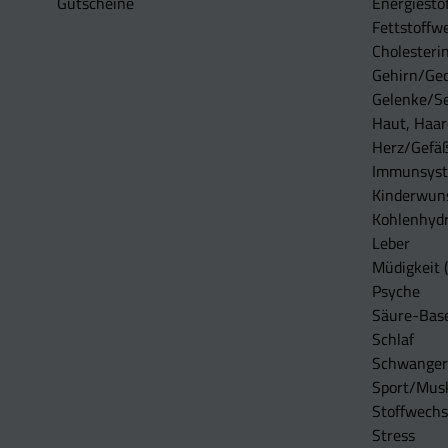
Gutscheine
Energiesto
Fettstoffwe
Cholesterin
Gehirn/Ge
Gelenke/S
Haut, Haar
Herz/Gefä
Immunsys
Kinderwun
Kohlenhydr
Leber
Müdigkeit (
Psyche
Säure-Bas
Schlaf
Schwangers
Sport/Mus
Stoffwechs
Stress