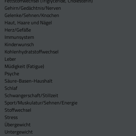
Fettstoffwechsel (Triglyceride, Cholesterin)
Gehirn/Gedächtnis/Nerven
Gelenke/Sehnen/Knochen
Haut, Haare und Nägel
Herz/Gefäße
Immunsystem
Kinderwunsch
Kohlenhydratstoffwechsel
Leber
Müdigkeit (Fatigue)
Psyche
Säure-Basen-Haushalt
Schlaf
Schwangerschaft/Stillzeit
Sport/Muskulatur/Sehnen/Energie
Stoffwechsel
Stress
Übergewicht
Untergewicht