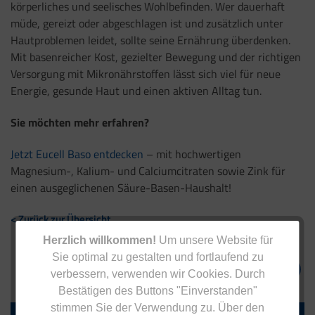
körperliches und seelisches Wohlbefinden. Wer dauerhaft
müde, gereizt oder abgeschlagen ist und zusätzlich unter
Hautproblemen leidet, sollte seine Ernährung überdenken.
Mit basenreicher Kost, gezielter Bewegung und der richtigen
Versorgung mit Mikronährstoffen lässt sich viel für neue
Energie, gesunde Haut und einen aktiven Alltag tun.
Sie möchten mehr erfahren?
Jetzt Eucell Baso entdecken
– mit hochwertigen
Magnesium-, Kalium- und Calciumcitraten sowie Zink für
einen ausgeglichenen Säure-Basen-Haushalt!
< Zurück zur Übersicht
Herzlich willkommen!
Um unsere Website für
Sie optimal zu gestalten und fortlaufend zu
verbessern, verwenden wir Cookies. Durch
Bestätigen des Buttons "Einverstanden"
stimmen Sie der Verwendung zu. Über den