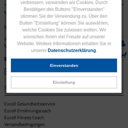
verbessern, verwenden wir Cookies. Durch
Bestätigen des Buttons "Einverstanden"
0800 - 1 38 23 55
stimmen Sie der Verwendung zu. Über den
Button "Einstellung" können Sie auswählen,
(gebührenfrei aus Deutschland)
welche Cookies Sie zulassen wollen. Wir
wünschen Ihnen viel Freude auf unserer
Ausland:
Website. Weitere Informationen erhalten Sie in
+49 - 5042 940 660
unserer
Datenschutzerklärung
.
info@eucell.de
Einverstanden
Einstellung
Service & Versand
Eucell Gesundheitsservice
Eucell Ernährungscoach
Eucell Fitness Coach
Versandbedingungen