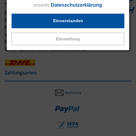
unserer
Datenschutzerklärung
.
Eucell Gesundheitsservice
Eucell Ernährungscoach
Einverstanden
Eucell Fitness Coach
Versandbedingungen
Einstellung
Rücksendung
Versandpartner innerhalb Deutschlands
Zahlungsarten