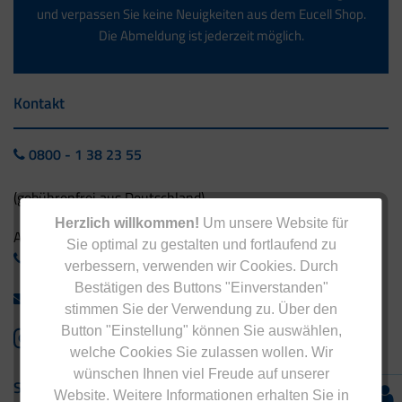
und verpassen Sie keine Neuigkeiten aus dem Eucell Shop.
Die Abmeldung ist jederzeit möglich.
Kontakt
0800 - 1 38 23 55
(gebührenfrei aus Deutschland)
Herzlich willkommen!
Um unsere Website für
Ausland:
Sie optimal zu gestalten und fortlaufend zu
+49 - 5042 940 660
verbessern, verwenden wir Cookies. Durch
Bestätigen des Buttons "Einverstanden"
info@eucell.de
stimmen Sie der Verwendung zu. Über den
Button "Einstellung" können Sie auswählen,
welche Cookies Sie zulassen wollen. Wir
wünschen Ihnen viel Freude auf unserer
Service & Versand
Website. Weitere Informationen erhalten Sie in