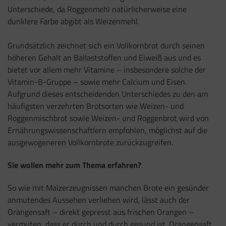
Unterschiede, da Roggenmehl natürlicherweise eine
dunklere Farbe abgibt als Weizenmehl.
Grundsätzlich zeichnet sich ein Vollkornbrot durch seinen
höheren Gehalt an Ballaststoffen und Eiweiß aus und es
bietet vor allem mehr Vitamine
–
insbesondere solche der
Vitamin-B-Gruppe
–
sowie mehr Calcium und Eisen.
Aufgrund dieses entscheidenden Unterschiedes zu den am
häufigsten verzehrten Brotsorten wie Weizen- und
Roggenmischbrot sowie Weizen- und Roggenbrot wird von
Ernährungswissenschaftlern empfohlen, möglichst auf die
ausgewogeneren Vollkornbrote zurückzugreifen.
Sie wollen mehr zum Thema erfahren?
So wie mit Malzerzeugnissen manchen Brote ein gesünder
anmutendes Aussehen verliehen wird, lässt auch der
Orangensaft
–
direkt gepresst aus frischen Orangen
–
vermuten, dass er durch und durch gesund ist.
Orangensaft