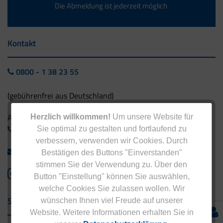
Die Abmeldung ist jederzeit möglich.
Kontakt
0800 - 1 38 23 55
(gebührenfrei aus Deutschland)
Ausland:
Herzlich willkommen!
Um unsere Website für
+49 - 5042 940 660
Sie optimal zu gestalten und fortlaufend zu
verbessern, verwenden wir Cookies. Durch
info@eucell.de
Bestätigen des Buttons "Einverstanden"
stimmen Sie der Verwendung zu. Über den
Button "Einstellung" können Sie auswählen,
welche Cookies Sie zulassen wollen. Wir
Service & Versand
wünschen Ihnen viel Freude auf unserer
Website. Weitere Informationen erhalten Sie in