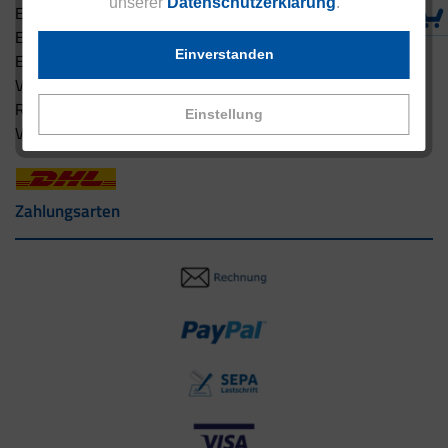
unserer
Datenschutzerklärung
.
Eucell Gesundheitsservice
Eucell Ernährungscoach
Einverstanden
Eucell Fitness Coach
Versandbedingungen
Rücksendung
Einstellung
Versandpartner innerhalb Deutschlands
Zahlungsarten