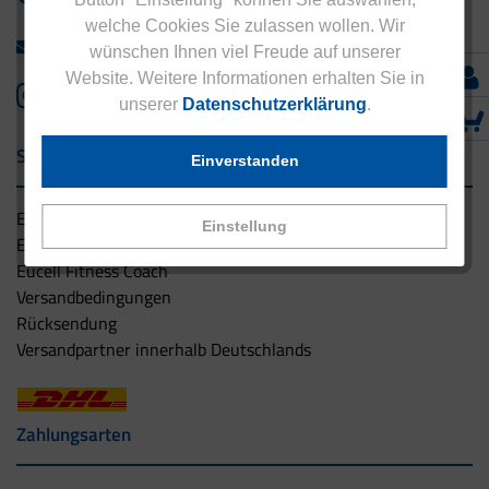
welche Cookies Sie zulassen wollen. Wir
info@eucell.de
wünschen Ihnen viel Freude auf unserer
Website. Weitere Informationen erhalten Sie in
unserer
Datenschutzerklärung
.
Service & Versand
Einverstanden
Eucell Gesundheitsservice
Einstellung
Eucell Ernährungscoach
Eucell Fitness Coach
Versandbedingungen
Rücksendung
Versandpartner innerhalb Deutschlands
Zahlungsarten