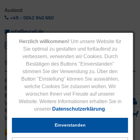
Ausland:
+49 - 5042 940 660
info@eucell.de
Herzlich willkommen!
Um unsere Website für
Sie optimal zu gestalten und fortlaufend zu
verbessern, verwenden wir Cookies. Durch
Service & Versand
Bestätigen des Buttons "Einverstanden"
stimmen Sie der Verwendung zu. Über den
Button "Einstellung" können Sie auswählen,
Eucell Gesundheitsservice
welche Cookies Sie zulassen wollen. Wir
Eucell Ernährungscoach
wünschen Ihnen viel Freude auf unserer
Eucell Fitness Coach
Website. Weitere Informationen erhalten Sie in
Versandbedingungen
unserer
Datenschutzerklärung
.
Rücksendung
Versandpartner innerhalb Deutschlands
Einverstanden