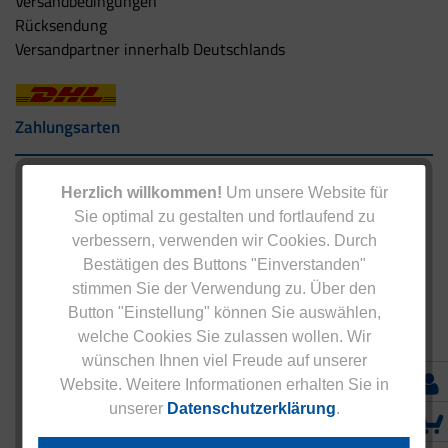
Versandbedingungen
Rücksendung
Versandpartner innerhalb Deutschlands
Zahlungsarten
Herzlich willkommen!
Um unsere Website für
Sie optimal zu gestalten und fortlaufend zu
verbessern, verwenden wir Cookies. Durch
Bestätigen des Buttons "Einverstanden"
stimmen Sie der Verwendung zu. Über den
Button "Einstellung" können Sie auswählen,
welche Cookies Sie zulassen wollen. Wir
wünschen Ihnen viel Freude auf unserer
Website. Weitere Informationen erhalten Sie in
unserer
Datenschutzerklärung
.