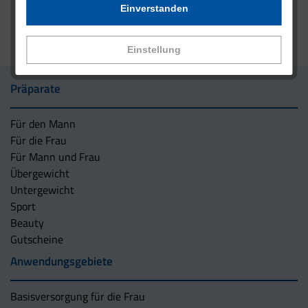
Einverstanden
Einstellung
Präparate
Für den Mann
Für die Frau
Für Mann und Frau
Übergewicht
Untergewicht
Sport
Beauty
Gutscheine
Anwendungsgebiete
Basisversorgung für die Frau