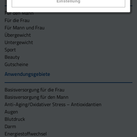
Einstellung
Für den Mann
Für die Frau
Für Mann und Frau
Übergewicht
Untergewicht
Sport
Beauty
Gutscheine
Anwendungsgebiete
Basisversorgung für die Frau
Basisversorgung für den Mann
Anti-Aging/Oxidativer Stress – Antioxidantien
Augen
Blutdruck
Darm
Energiestoffwechsel