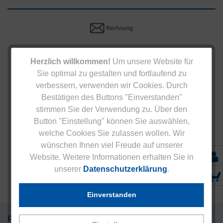
Herzlich willkommen!
Um unsere Website für
Sie optimal zu gestalten und fortlaufend zu
verbessern, verwenden wir Cookies. Durch
Bestätigen des Buttons "Einverstanden"
stimmen Sie der Verwendung zu. Über den
Button "Einstellung" können Sie auswählen,
welche Cookies Sie zulassen wollen. Wir
wünschen Ihnen viel Freude auf unserer
Website. Weitere Informationen erhalten Sie in
unserer
Datenschutzerklärung
.
Einverstanden
Präparate