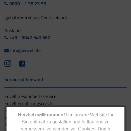
0800 - 1 38 23 55
(gebührenfrei aus Deutschland)
Ausland:
+49 - 5042 940 660
info@eucell.de
Service & Versand
Eucell Gesundheitsservice
Eucell Ernährungscoach
Eucell Fitness Coach
Herzlich willkommen!
Um unsere Website für
Versandbedingungen
Sie optimal zu gestalten und fortlaufend zu
Rücksendung
verbessern, verwenden wir Cookies. Durch