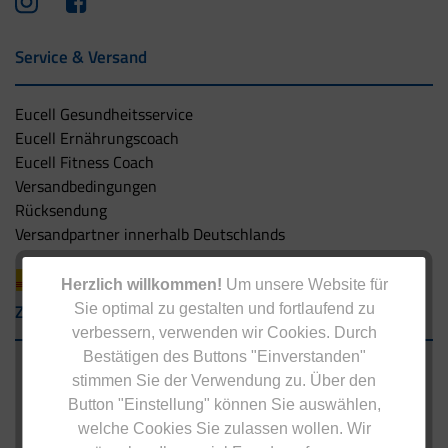
Service & Versand
Eucell Gesundheitsservice
Eucell Ernährungscoach
Eucell Fitness Coach
Versandbedingungen
Rücksendung
Versandpartner innerhalb Deutschlands
Herzlich willkommen!
Um unsere Website für
Zahlungsarten
Sie optimal zu gestalten und fortlaufend zu
verbessern, verwenden wir Cookies. Durch
Bestätigen des Buttons "Einverstanden"
stimmen Sie der Verwendung zu. Über den
Button "Einstellung" können Sie auswählen,
welche Cookies Sie zulassen wollen. Wir