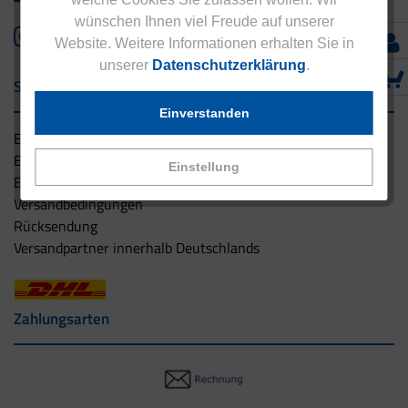
wünschen Ihnen viel Freude auf unserer
Website. Weitere Informationen erhalten Sie in
unserer
Datenschutzerklärung
.
Service & Versand
Einverstanden
Eucell Gesundheitsservice
Eucell Ernährungscoach
Einstellung
Eucell Fitness Coach
Versandbedingungen
Rücksendung
Versandpartner innerhalb Deutschlands
Zahlungsarten