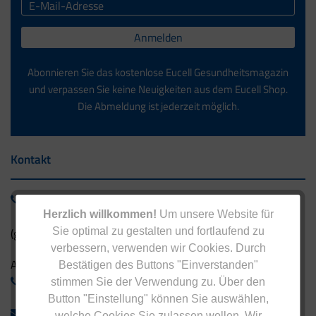
Anmelden
Abonnieren Sie das kostenlose Eucell Gesundheitsmagazin
und verpassen Sie keine Neuigkeiten aus dem Eucell Shop.
Die Abmeldung ist jederzeit möglich.
Kontakt
0800 - 1 38 23 55
Herzlich willkommen!
Um unsere Website für
(gebührenfrei aus Deutschland)
Sie optimal zu gestalten und fortlaufend zu
verbessern, verwenden wir Cookies. Durch
Ausland:
Bestätigen des Buttons "Einverstanden"
+49 - 5042 940 660
stimmen Sie der Verwendung zu. Über den
Button "Einstellung" können Sie auswählen,
info@eucell.de
welche Cookies Sie zulassen wollen. Wir