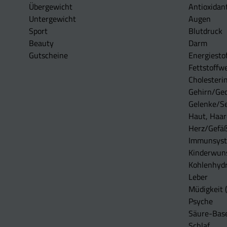
Übergewicht
Antioxidan
Untergewicht
Augen
Sport
Blutdruck
Beauty
Darm
Gutscheine
Energiesto
Fettstoffwe
Cholesterin
Gehirn/Ge
Gelenke/S
Haut, Haar
Herz/Gefä
Immunsys
Kinderwun
Kohlenhydr
Leber
Müdigkeit (
Psyche
Säure-Bas
Schlaf