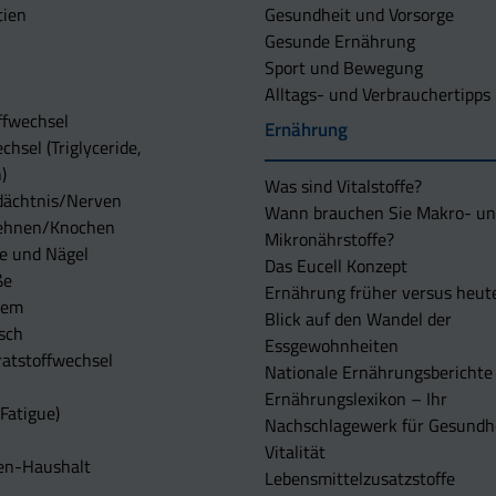
tien
Gesundheit und Vorsorge
Gesunde Ernährung
Sport und Bewegung
Alltags- und Verbrauchertipps
ffwechsel
Ernährung
chsel (Triglyceride,
)
Was sind Vitalstoffe?
dächtnis/Nerven
Wann brauchen Sie Makro- u
ehnen/Knochen
Mikronährstoffe?
e und Nägel
Das Eucell Konzept
ße
Ernährung früher versus heut
tem
Blick auf den Wandel der
sch
Essgewohnheiten
atstoffwechsel
Nationale Ernährungsberichte
Ernährungslexikon – Ihr
Fatigue)
Nachschlagewerk für Gesundh
Vitalität
en-Haushalt
Lebensmittelzusatzstoffe