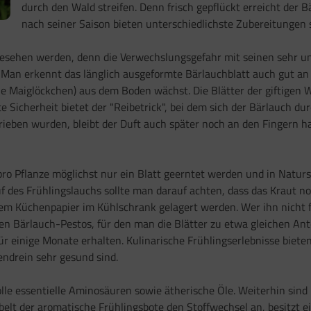
durch den Wald streifen. Denn frisch gepflückt erreicht der
nach seiner Saison bieten unterschiedlichste Zubereitungen
sehen werden, denn die Verwechslungsgefahr mit seinen sehr u
Man erkennt das länglich ausgeformte Bärlauchblatt auch gut an s
 die Maiglöckchen) aus dem Boden wächst. Die Blätter der giftige
tzte Sicherheit bietet der "Reibetrick", bei dem sich der Bärlauch 
rieben wurden, bleibt der Duft auch später noch an den Fingern 
ro Pflanze möglichst nur ein Blatt geerntet werden und in Naturs
des Frühlingslauchs sollte man darauf achten, dass das Kraut noc
em Küchenpapier im Kühlschrank gelagert werden. Wer ihn nicht fr
chen Bärlauch-Pestos, für den man die Blätter zu etwa gleichen A
ür einige Monate erhalten. Kulinarische Frühlingserlebnisse biet
ndrein sehr gesund sind.
volle essentielle Aminosäuren sowie ätherische Öle. Weiterhin si
urbelt der aromatische Frühlingsbote den Stoffwechsel an, besitz