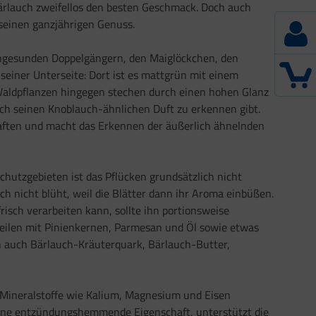
 Bärlauch zweifellos den besten Geschmack. Doch auch
 seinen ganzjährigen Genuss.
ngesunden Doppelgängern, den Maiglöckchen, den
einer Unterseite: Dort ist es mattgrün mit einem
n Waldpflanzen hingegen stechen durch einen hohen Glanz
durch seinen Knoblauch-ähnlichen Duft zu erkennen gibt.
haften und macht das Erkennen der äußerlich ähnelnden
chutzgebieten ist das Pflücken grundsätzlich nicht
h nicht blüht, weil die Blätter dann ihr Aroma einbüßen.
isch verarbeiten kann, sollte ihn portionsweise
nteilen mit Pinienkernen, Parmesan und Öl sowie etwas
en auch Bärlauch-Kräuterquark, Bärlauch-Butter,
nd Mineralstoffe wie Kalium, Magnesium und Eisen
t eine entzündungshemmende Eigenschaft, unterstützt die