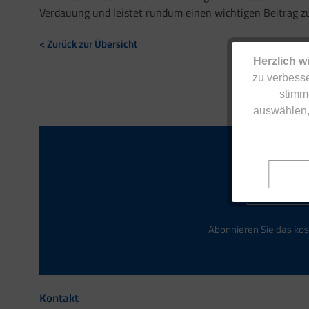
Verdauung und leistet rundum einen wichtigen Beitrag zu
< Zurück zur Übersicht
Herzlich w
zu verbesse
stimm
auswählen,
Abonnieren Sie das kos
Kontakt