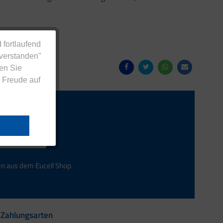
 fortlaufend
nverstanden"
en Sie
 Freude auf
Anmelden
en aus dem Eucell Shop.
Zahlungsarten