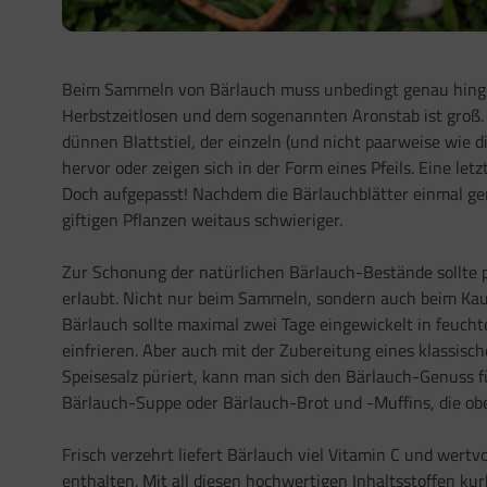
Beim Sammeln von Bärlauch muss unbedingt genau hinge
Herbstzeitlosen und dem sogenannten Aronstab ist groß. 
dünnen Blattstiel, der einzeln (und nicht paarweise wie
hervor oder zeigen sich in der Form eines Pfeils. Eine le
Doch aufgepasst! Nachdem die Bärlauchblätter einmal ge
giftigen Pflanzen weitaus schwieriger.
Zur Schonung der natürlichen Bärlauch-Bestände sollte p
erlaubt. Nicht nur beim Sammeln, sondern auch beim Kauf 
Bärlauch sollte maximal zwei Tage eingewickelt in feucht
einfrieren. Aber auch mit der Zubereitung eines klassis
Speisesalz püriert, kann man sich den Bärlauch-Genuss f
Bärlauch-Suppe oder Bärlauch-Brot und -Muffins, die obe
Frisch verzehrt liefert Bärlauch viel Vitamin C und wert
enthalten. Mit all diesen hochwertigen Inhaltsstoffen k