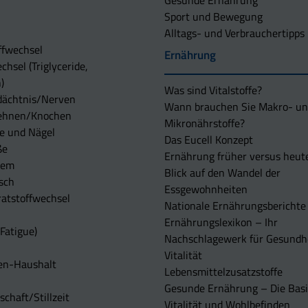
Gesunde Ernährung
Sport und Bewegung
Alltags- und Verbrauchertipps
ffwechsel
Ernährung
chsel (Triglyceride,
)
Was sind Vitalstoffe?
dächtnis/Nerven
Wann brauchen Sie Makro- u
ehnen/Knochen
Mikronährstoffe?
e und Nägel
Das Eucell Konzept
ße
Ernährung früher versus heut
tem
Blick auf den Wandel der
sch
Essgewohnheiten
atstoffwechsel
Nationale Ernährungsberichte
Ernährungslexikon – Ihr
Fatigue)
Nachschlagewerk für Gesundh
Vitalität
en-Haushalt
Lebensmittelzusatzstoffe
Gesunde Ernährung – Die Basi
chaft/Stillzeit
Vitalität und Wohlbefinden