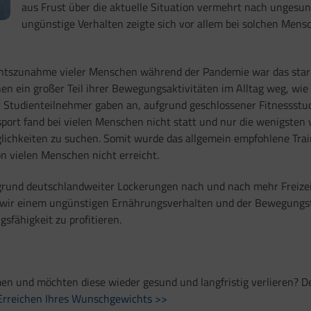
aus Frust über die aktuelle Situation vermehrt nach ungesun
ungünstige Verhalten zeigte sich vor allem bei solchen Mens
chtszunahme vieler Menschen während der Pandemie war das star
hen ein großer Teil ihrer Bewegungsaktivitäten im Alltag weg, wie
 Studienteilnehmer gaben an, aufgrund geschlossener Fitnessstud
rt fand bei vielen Menschen nicht statt und nur die wenigsten vo
glichkeiten zu suchen. Somit wurde das allgemein empfohlene Tr
on vielen Menschen nicht erreicht.
fgrund deutschlandweiter Lockerungen nach und nach mehr Freizeit
lten wir einem ungünstigen Ernährungsverhalten und der Bewegun
sfähigkeit zu profitieren.
en und möchten diese wieder gesund und langfristig verlieren? D
 Erreichen Ihres Wunschgewichts >>