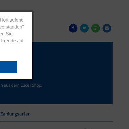
 fortlaufend
nverstanden"
en Sie
 Freude auf
Anmelden
en aus dem Eucell Shop.
Zahlungsarten