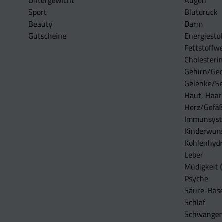
Untergewicht
Augen
Sport
Blutdruck
Beauty
Darm
Gutscheine
Energiesto
Fettstoffwe
Cholesterin
Gehirn/Ge
Gelenke/S
Haut, Haar
Herz/Gefä
Immunsys
Kinderwun
Kohlenhydr
Leber
Müdigkeit (
Psyche
Säure-Bas
Schlaf
Schwangers