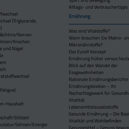
Sport und Bewegung
Alltags- und Verbrauchertipps
ffwechsel
Ernährung
chsel (Triglyceride,
)
Was sind Vitalstoffe?
dächtnis/Nerven
Wann brauchen Sie Makro- u
ehnen/Knochen
Mikronährstoffe?
e und Nägel
Das Eucell Konzept
ße
Ernährung früher versus heut
tem
Blick auf den Wandel der
sch
Essgewohnheiten
atstoffwechsel
Nationale Ernährungsberichte
Ernährungslexikon – Ihr
Fatigue)
Nachschlagewerk für Gesundh
Vitalität
en-Haushalt
Lebensmittelzusatzstoffe
Gesunde Ernährung – Die Basi
chaft/Stillzeit
Vitalität und Wohlbefinden
kulatur/Sehnen/Energie
Genussmittel – Genuss bewuss