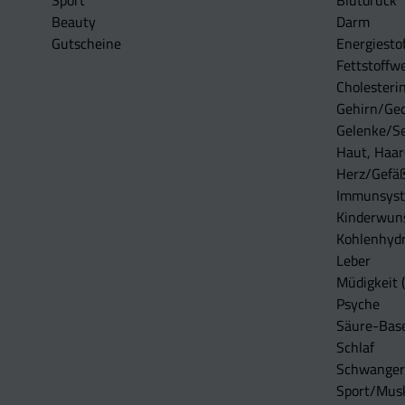
Sport
Blutdruck
Beauty
Darm
Gutscheine
Energiesto
Fettstoffwe
Cholesterin
Gehirn/Ge
Gelenke/S
Haut, Haar
Herz/Gefä
Immunsys
Kinderwun
Kohlenhydr
Leber
Müdigkeit (
Psyche
Säure-Bas
Schlaf
Schwangers
Sport/Mus