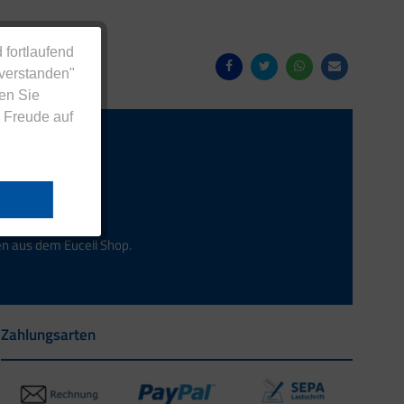
 fortlaufend
nverstanden"
en Sie
 Freude auf
Anmelden
en aus dem Eucell Shop.
Zahlungsarten