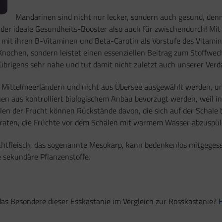
Mandarinen sind nicht nur lecker, sondern auch gesund, denn
–
der ideale Gesundheits-Booster also auch für zwischendurch! Mi
 mit ihren B-Vitaminen und Beta-Carotin als Vorstufe des Vitamins
chen, sondern leistet einen essenziellen Beitrag zum Stoffwechs
 übrigens sehr nahe und tut damit nicht zuletzt auch unserer Ver
s Mittelmeerländern und nicht aus Übersee ausgewählt werden, u
nen aus kontrolliert biologischem Anbau bevorzugt werden, weil i
en der Frucht können Rückstände davon, die sich auf der Schale 
raten, die Früchte vor dem Schälen mit warmem Wasser abzuspül
htfleisch, das sogenannte Mesokarp, kann bedenkenlos mitgegesse
e sekundäre Pflanzenstoffe.
 das Besondere dieser Esskastanie im Vergleich zur Rosskastanie?