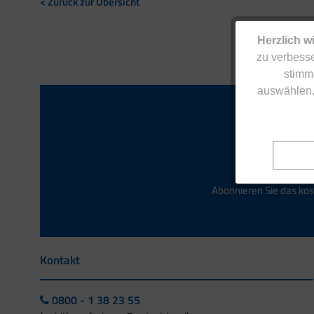
< Zurück zur Übersicht
Herzlich w
zu verbesse
stimm
auswählen,
Abonnieren Sie das kos
Kontakt
0800 - 1 38 23 55