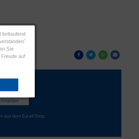
 fortlaufend
nverstanden"
en Sie
 Freude auf
Anmelden
en aus dem Eucell Shop.