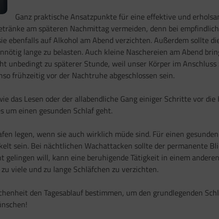
Ganz praktische Ansatzpunkte für eine effektive und erholsa
 Getränke am späteren Nachmittag vermeiden, denn bei empfindlic
sie ebenfalls auf Alkohol am Abend verzichten. Außerdem sollte d
tig lange zu belasten. Auch kleine Naschereien am Abend bring
cht unbedingt zu späterer Stunde, weil unser Körper im Anschluss
enso frühzeitig vor der Nachtruhe abgeschlossen sein.
e das Lesen oder der allabendliche Gang einiger Schritte vor die 
es um einen gesunden Schlaf geht.
afen legen, wenn sie auch wirklich müde sind. Für einen gesunden
kelt sein. Bei nächtlichen Wachattacken sollte der permanente Bl
t gelingen will, kann eine beruhigende Tätigkeit in einem anderen
 zu viele und zu lange Schläfchen zu verzichten.
ichenheit den Tagesablauf bestimmen, um den grundlegenden Schla
wünschen!