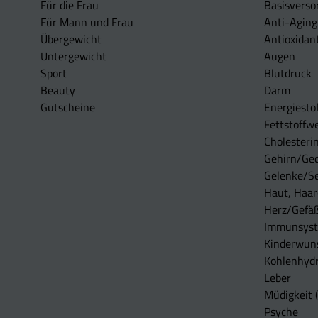
Für die Frau
Basisverso
Für Mann und Frau
Anti-Aging
Übergewicht
Antioxidan
Untergewicht
Augen
Sport
Blutdruck
Beauty
Darm
Gutscheine
Energiesto
Fettstoffwe
Cholesterin
Gehirn/Ge
Gelenke/S
Haut, Haar
Herz/Gefä
Immunsys
Kinderwun
Kohlenhydr
Leber
Müdigkeit (
Psyche