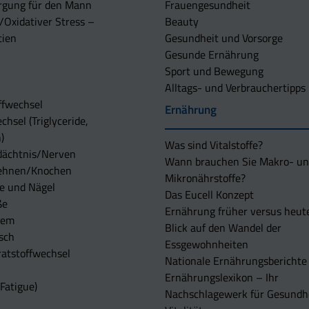
rgung für den Mann
Frauengesundheit
/Oxidativer Stress –
Beauty
tien
Gesundheit und Vorsorge
Gesunde Ernährung
Sport und Bewegung
Alltags- und Verbrauchertipps
ffwechsel
Ernährung
chsel (Triglyceride,
)
Was sind Vitalstoffe?
dächtnis/Nerven
Wann brauchen Sie Makro- u
ehnen/Knochen
Mikronährstoffe?
e und Nägel
Das Eucell Konzept
ße
Ernährung früher versus heut
tem
Blick auf den Wandel der
sch
Essgewohnheiten
atstoffwechsel
Nationale Ernährungsberichte
Ernährungslexikon – Ihr
Fatigue)
Nachschlagewerk für Gesundh