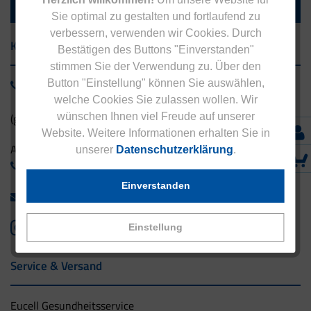
Sie optimal zu gestalten und fortlaufend zu
verbessern, verwenden wir Cookies. Durch
Kontakt
Bestätigen des Buttons "Einverstanden"
stimmen Sie der Verwendung zu. Über den
Button "Einstellung" können Sie auswählen,
0800 - 1 38 23 55
welche Cookies Sie zulassen wollen. Wir
wünschen Ihnen viel Freude auf unserer
(gebührenfrei aus Deutschland)
Website. Weitere Informationen erhalten Sie in
Ausland:
unserer
Datenschutzerklärung
.
+49 - 5042 940 660
Einverstanden
info@eucell.de
Einstellung
Service & Versand
Eucell Gesundheitsservice