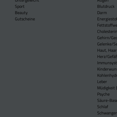
Untergewicht
Augen
Sport
Blutdruck
Beauty
Darm
Gutscheine
Energiesto
Fettstoffwe
Cholesterin
Gehirn/Ge
Gelenke/S
Haut, Haar
Herz/Gefä
Immunsys
Kinderwun
Kohlenhydr
Leber
Müdigkeit (
Psyche
Säure-Bas
Schlaf
Schwangers