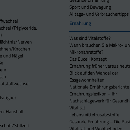
Gesunde Ernährung
Sport und Bewegung
Alltags- und Verbrauchertipps
ffwechsel
Ernährung
chsel (Triglyceride,
)
Was sind Vitalstoffe?
dächtnis/Nerven
Wann brauchen Sie Makro- u
ehnen/Knochen
Mikronährstoffe?
e und Nägel
Das Eucell Konzept
ße
Ernährung früher versus heut
tem
Blick auf den Wandel der
sch
Essgewohnheiten
atstoffwechsel
Nationale Ernährungsberichte
Ernährungslexikon – Ihr
Fatigue)
Nachschlagewerk für Gesundh
Vitalität
en-Haushalt
Lebensmittelzusatzstoffe
Gesunde Ernährung – Die Basi
chaft/Stillzeit
Vitalität und Wohlbefinden