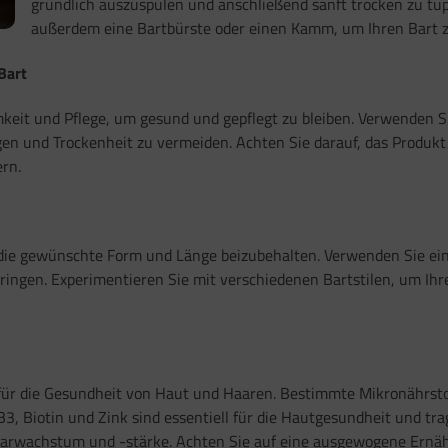
gründlich auszuspülen und anschließend sanft trocken zu tu
außerdem eine Bartbürste oder einen Kamm, um Ihren Bart zu
Bart
eit und Pflege, um gesund und gepflegt zu bleiben. Verwenden S
gen und Trockenheit zu vermeiden. Achten Sie darauf, das Produkt
ern.
 die gewünschte Form und Länge beizubehalten. Verwenden Sie ei
ingen. Experimentieren Sie mit verschiedenen Bartstilen, um Ihre
 für die Gesundheit von Haut und Haaren. Bestimmte Mikronährst
3, Biotin und Zink sind essentiell für die Hautgesundheit und trag
Haarwachstum und -stärke. Achten Sie auf eine ausgewogene Ernä