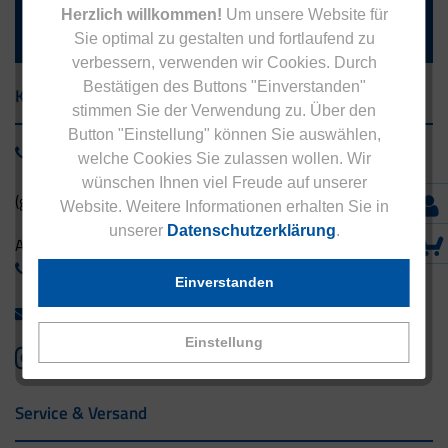
Herzlich willkommen!
Um unsere Website für
Die Abmeldung ist jederzeit möglich.
Sie optimal zu gestalten und fortlaufend zu
verbessern, verwenden wir Cookies. Durch
Bestätigen des Buttons "Einverstanden"
Kontakt
stimmen Sie der Verwendung zu. Über den
Button "Einstellung" können Sie auswählen,
0800 - 1 38 23 55
welche Cookies Sie zulassen wollen. Wir
wünschen Ihnen viel Freude auf unserer
(gebührenfrei aus Deutschland)
Website. Weitere Informationen erhalten Sie in
unserer
Datenschutzerklärung
.
Ausland:
+49 - 5042 940 660
Einverstanden
info@eucell.de
Einstellung
Service & Versand