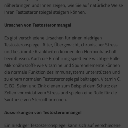
näherbringen und Ihnen zeigen, wie Sie auf natürliche Weise
Ihren Testosteronspiegel steigern können.
Ursachen von Testosteronmangel
Es gibt verschiedene Ursachen für einen niedrigen
Testosteronspiegel. Alter, Übergewicht, chronischer Stress
und bestimmte Krankheiten können den Hormonhaushalt
beeinflussen. Auch die Ernährung spielt eine wichtige Rolle.
Mikronährstoffe wie Vitamine und Spurenelemente können
die normale Funktion des Immunsystems unterstützen und
zu einem normalen Testosteronspiegel beitragen. Vitamin C,
E, B2, Selen und Zink dienen zum Beispiel dem Schutz der
Zellen vor oxidativem Stress und spielen eine Rolle für die
Synthese von Steroidhormonen.
Auswirkungen von Testosteronmangel
Ein niedriger Testosteronspiegel kann sich auf verschiedene