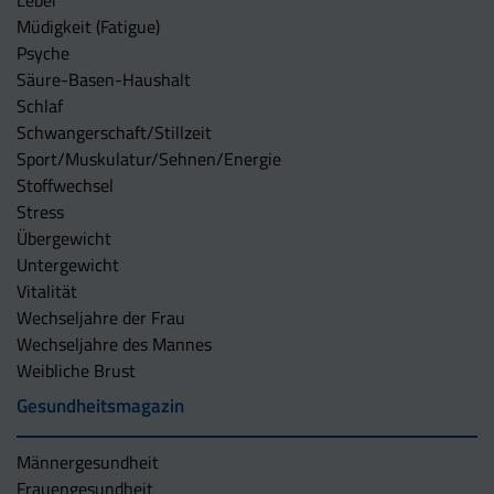
Müdigkeit (Fatigue)
Psyche
Säure-Basen-Haushalt
Schlaf
Schwangerschaft/Stillzeit
Sport/Muskulatur/Sehnen/Energie
Stoffwechsel
Stress
Übergewicht
Untergewicht
Vitalität
Wechseljahre der Frau
Wechseljahre des Mannes
Weibliche Brust
Gesundheitsmagazin
Männergesundheit
Frauengesundheit