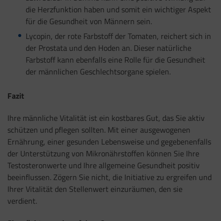
die Herzfunktion haben und somit ein wichtiger Aspekt
für die Gesundheit von Männern sein.
Lycopin, der rote Farbstoff der Tomaten, reichert sich in
der Prostata und den Hoden an. Dieser natürliche
Farbstoff kann ebenfalls eine Rolle für die Gesundheit
der männlichen Geschlechtsorgane spielen.
Fazit
Ihre männliche Vitalität ist ein kostbares Gut, das Sie aktiv
schützen und pflegen sollten. Mit einer ausgewogenen
Ernährung, einer gesunden Lebensweise und gegebenenfalls
der Unterstützung von Mikronährstoffen können Sie Ihre
Testosteronwerte und Ihre allgemeine Gesundheit positiv
beeinflussen. Zögern Sie nicht, die Initiative zu ergreifen und
Ihrer Vitalität den Stellenwert einzuräumen, den sie
verdient.