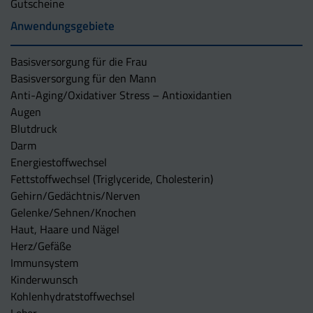
Gutscheine
Anwendungsgebiete
Basisversorgung für die Frau
Basisversorgung für den Mann
Anti-Aging/Oxidativer Stress – Antioxidantien
Augen
Blutdruck
Darm
Energiestoffwechsel
Fettstoffwechsel (Triglyceride, Cholesterin)
Gehirn/Gedächtnis/Nerven
Gelenke/Sehnen/Knochen
Haut, Haare und Nägel
Herz/Gefäße
Immunsystem
Kinderwunsch
Kohlenhydratstoffwechsel
Leber