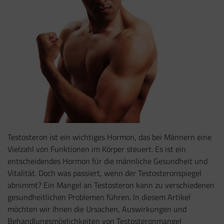
Testosteron ist ein wichtiges Hormon, das bei Männern eine
Vielzahl von Funktionen im Körper steuert. Es ist ein
entscheidendes Hormon für die männliche Gesundheit und
Vitalität. Doch was passiert, wenn der Testosteronspiegel
abnimmt? Ein Mangel an Testosteron kann zu verschiedenen
gesundheitlichen Problemen führen. In diesem Artikel
möchten wir Ihnen die Ursachen, Auswirkungen und
Behandlungsmöglichkeiten von Testosteronmangel