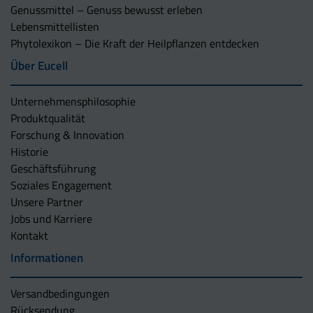
Genussmittel – Genuss bewusst erleben
Lebensmittellisten
Phytolexikon – Die Kraft der Heilpflanzen entdecken
Über Eucell
Unternehmens­philosophie
Produktqualität
Forschung & Innovation
Historie
Geschäftsführung
Soziales Engagement
Unsere Partner
Jobs und Karriere
Kontakt
Informationen
Versandbedingungen
Rücksendung