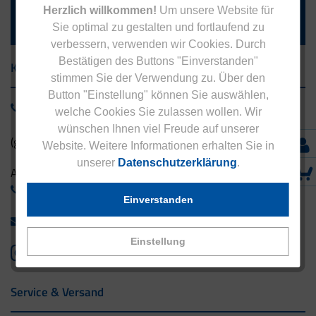
Herzlich willkommen!
Um unsere Website für
Die Abmeldung ist jederzeit möglich.
Sie optimal zu gestalten und fortlaufend zu
verbessern, verwenden wir Cookies. Durch
Bestätigen des Buttons "Einverstanden"
Kontakt
stimmen Sie der Verwendung zu. Über den
Button "Einstellung" können Sie auswählen,
0800 - 1 38 23 55
welche Cookies Sie zulassen wollen. Wir
wünschen Ihnen viel Freude auf unserer
(gebührenfrei aus Deutschland)
Website. Weitere Informationen erhalten Sie in
unserer
Datenschutzerklärung
.
Ausland:
+49 - 5042 940 660
Einverstanden
info@eucell.de
Einstellung
Service & Versand