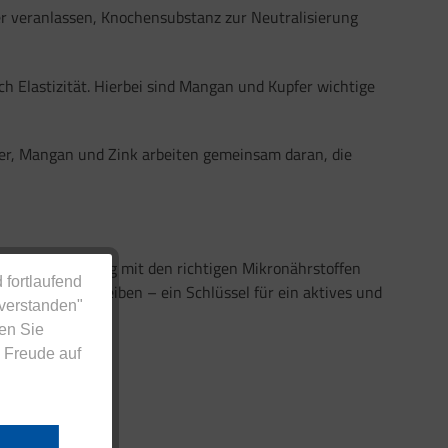
r veranlassen, Knochensubstanz zur Neutralisierung
h Elastizität. Hierbei sind Mangan und Kupfer wichtige
pfer, Mangan und Zink arbeiten gemeinsam daran, die
ogene Ernährung mit den richtigen Mikronährstoffen
 fortlaufend
rstandsfähig bleiben – ein Schlüssel für ein aktives und
nverstanden"
en Sie
 Freude auf
tützen können.