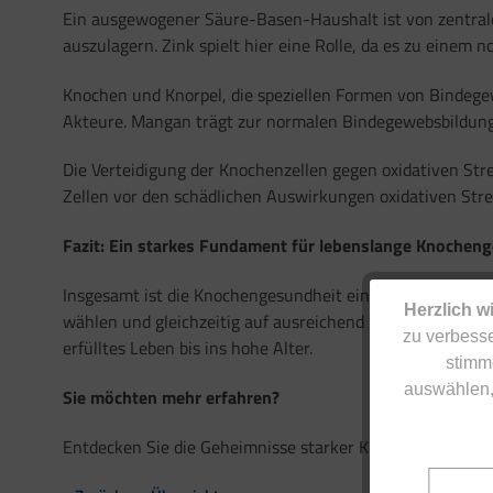
Ein ausgewogener Säure-Basen-Haushalt ist von zentral
auszulagern. Zink spielt hier eine Rolle, da es zu einem
Knochen und Knorpel, die speziellen Formen von Bindegew
Akteure. Mangan trägt zur normalen Bindegewebsbildung
Die Verteidigung der Knochenzellen gegen oxidativen Str
Zellen vor den schädlichen Auswirkungen oxidativen Str
Fazit: Ein starkes Fundament für lebenslange Knochen
Insgesamt ist die Knochengesundheit ein komplexes Zus
Herzlich w
wählen und gleichzeitig auf ausreichend Sonnenlicht acht
zu verbesse
erfülltes Leben bis ins hohe Alter.
stimm
auswählen,
Sie möchten mehr erfahren?
Entdecken Sie die Geheimnisse starker Knochen: Erfahre