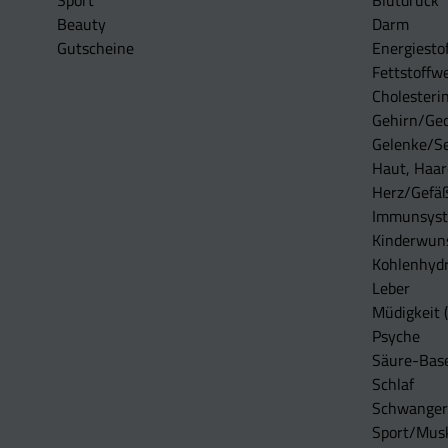
Sport
Blutdruck
Beauty
Darm
Gutscheine
Energiesto
Fettstoffwe
Cholesterin
Gehirn/Ge
Gelenke/S
Haut, Haar
Herz/Gefä
Immunsys
Kinderwun
Kohlenhydr
Leber
Müdigkeit (
Psyche
Säure-Bas
Schlaf
Schwangers
Sport/Mus