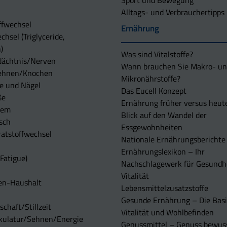
Sport und Bewegung
Alltags- und Verbrauchertipps
ffwechsel
Ernährung
chsel (Triglyceride,
)
Was sind Vitalstoffe?
dächtnis/Nerven
Wann brauchen Sie Makro- u
ehnen/Knochen
Mikronährstoffe?
e und Nägel
Das Eucell Konzept
ße
Ernährung früher versus heut
tem
Blick auf den Wandel der
sch
Essgewohnheiten
atstoffwechsel
Nationale Ernährungsberichte
Ernährungslexikon – Ihr
Fatigue)
Nachschlagewerk für Gesundh
Vitalität
en-Haushalt
Lebensmittelzusatzstoffe
Gesunde Ernährung – Die Basi
chaft/Stillzeit
Vitalität und Wohlbefinden
kulatur/Sehnen/Energie
Genussmittel – Genuss bewuss