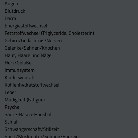
Augen
Blutdruck
Darm
Energiestoffwechsel
Fettstoffwechsel (Triglyceride, Cholesterin)
Gehirn/Gedächtnis/Nerven
Gelenke/Sehnen/Knochen
Haut, Haare und Nägel
Herz/Gefäße
Immunsystem
Kinderwunsch
Kohlenhydratstoffwechsel
Leber
Müdigkeit (Fatigue)
Psyche
Säure-Basen-Haushalt
Schlaf
Schwangerschaft/Stillzeit
Sport/Muskulatur/Sehnen/Energie