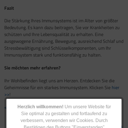
Fazit
Die Stärkung Ihres Immunsystems ist im Alter von größter
Bedeutung. Es kann dazu beitragen, Sie vor Krankheiten zu
schützen und Ihre Lebensqualität zu erhalten. Eine
ausgewogene Ernährung, Bewegung, ausreichend Schlaf und
Stressbewältigung sind Schlüsselkomponenten, um Ihr
Immunsystem stark und funktionsfähig zu halten.
Sie möchten mehr erfahren?
Ihr Wohlbefinden liegt uns am Herzen. Entdecken Sie die
Geheimnisse für ein starkes Immunsystem. Klicken Sie
hier
>>
!
< Zurück zur Übersicht
Herzlich willkommen!
Um unsere Website für
Sie optimal zu gestalten und fortlaufend zu
verbessern, verwenden wir Cookies. Durch
Bestätigen des Buttons "Einverstanden"