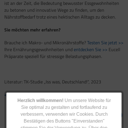
ist an der Zeit, die Bedeutung bewusster Essgewohnheiten
zu betonen und innovative Wege zu finden, um den
Nährstoffbedarf trotz eines hektischen Alltags zu decken.
Sie möchten mehr erfahren?
Brauche ich Makro- und Mikronährstoffe?
Testen Sie jetzt >>
Ihre Ernährungsgewohnheiten und
entdecken Sie >>
Eucell
Präparate speziell für stressige Belastungsphasen.
Literatur: TK-Studie „Iss was, Deutschland!“, 2023
< Zurück zur Übersicht
Herzlich willkommen!
Um unsere Website für
Sie optimal zu gestalten und fortlaufend zu
verbessern, verwenden wir Cookies. Durch
Bestätigen des Buttons "Einverstanden"
stimmen Sie der Verwendung zu. Über den