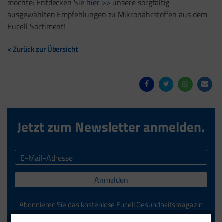
möchte: Entdecken Sie
hier >>
unsere sorgfältig
ausgewählten Empfehlungen zu Mikronährstoffen aus dem
Eucell Sortiment!
< Zurück zur Übersicht
Jetzt zum Newsletter anmelden.
Anmelden
Abonnieren Sie das kostenlose Eucell Gesundheitsmagazin
und verpassen Sie keine Neuigkeiten aus dem Eucell Shop.