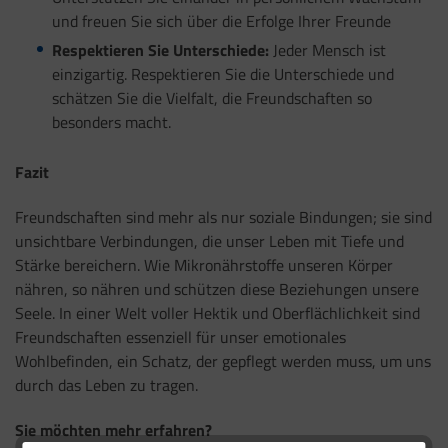
und freuen Sie sich über die Erfolge Ihrer Freunde
Respektieren Sie Unterschiede:
Jeder Mensch ist
einzigartig. Respektieren Sie die Unterschiede und
schätzen Sie die Vielfalt, die Freundschaften so
besonders macht.
Fazit
Freundschaften sind mehr als nur soziale Bindungen; sie sind
unsichtbare Verbindungen, die unser Leben mit Tiefe und
Stärke bereichern. Wie Mikronährstoffe unseren Körper
nähren, so nähren und schützen diese Beziehungen unsere
Seele. In einer Welt voller Hektik und Oberflächlichkeit sind
Freundschaften essenziell für unser emotionales
Wohlbefinden, ein Schatz, der gepflegt werden muss, um uns
durch das Leben zu tragen.
Sie möchten mehr erfahren?