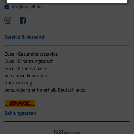
info@eucell.de
Service & Versand
Eucell Gesundheitsservice
Eucell Ernährungscoach
Eucell Fitness Coach
Versandbedingungen
Rücksendung
Versandpartner innerhalb Deutschlands
Zahlungsarten