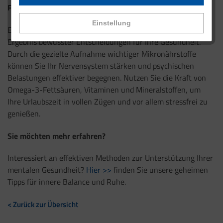
Fazit
Einstellung
Ein entspannter Urlaub ist kein Zufallsprodukt, sondern das
Ergebnis bewusster Entscheidungen für Ihre Gesundheit.
Durch die gezielte Aufnahme wichtiger Mikronährstoffe
können Sie Ihr Nervensystem stärken und psychischen
Belastungen effektiver begegnen. Nutzen Sie die Kraft von
Omega-3-Fettsäuren, Vitaminen und Mineralstoffen, um
Ihre Urlaubszeit in vollen Zügen und vor allem stressfrei zu
genießen.
Sie möchten mehr erfahren?
Interessiert an effektiven Methoden zur Unterstützung Ihrer
mentalen Gesundheit?
Hier >>
finden Sie unsere geheimen
Tipps für innere Balance und Ruhe.
< Zurück zur Übersicht