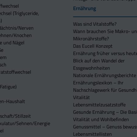
ffwechsel
Ernährung
chsel (Triglyceride,
)
Was sind Vitalstoffe?
dächtnis/Nerven
Wann brauchen Sie Makro- u
ehnen/Knochen
Mikronährstoffe?
e und Nägel
Das Eucell Konzept
ße
Ernährung früher versus heut
tem
Blick auf den Wandel der
sch
Essgewohnheiten
atstoffwechsel
Nationale Ernährungsberichte
Ernährungslexikon – Ihr
Fatigue)
Nachschlagewerk für Gesundh
Vitalität
en-Haushalt
Lebensmittelzusatzstoffe
Gesunde Ernährung – Die Basi
chaft/Stillzeit
Vitalität und Wohlbefinden
kulatur/Sehnen/Energie
Genussmittel – Genuss bewuss
el
Lebensmittellisten