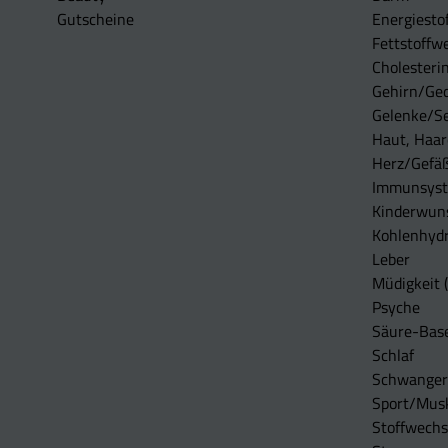
Gutscheine
Energiesto
Fettstoffwe
Cholesterin
Gehirn/Ge
Gelenke/S
Haut, Haar
Herz/Gefä
Immunsys
Kinderwun
Kohlenhydr
Leber
Müdigkeit (
Psyche
Säure-Bas
Schlaf
Schwangers
Sport/Mus
Stoffwechs