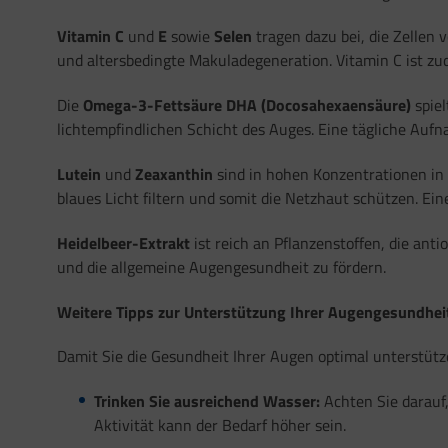
Vitamin C
und
E
sowie
Selen
tragen dazu bei, die Zellen 
und altersbedingte Makuladegeneration. Vitamin C ist zud
Die
Omega-3-Fettsäure DHA (Docosahexaensäure)
spiel
lichtempfindlichen Schicht des Auges. Eine tägliche Auf
Lutein
und
Zeaxanthin
sind in hohen Konzentrationen in 
blaues Licht filtern und somit die Netzhaut schützen. E
Heidelbeer-Extrakt
ist reich an Pflanzenstoffen, die ant
und die allgemeine Augengesundheit zu fördern.
Weitere Tipps zur Unterstützung Ihrer Augengesundhei
Damit Sie die Gesundheit Ihrer Augen optimal unterstütz
Trinken Sie ausreichend Wasser:
Achten Sie darauf,
Aktivität kann der Bedarf höher sein.