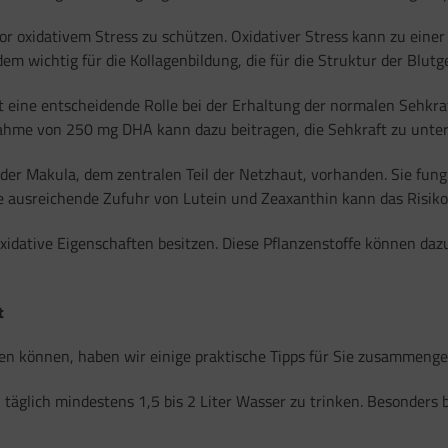
vor oxidativem Stress zu schützen. Oxidativer Stress kann zu ein
em wichtig für die Kollagenbildung, die für die Struktur der Blut
t eine entscheidende Rolle bei der Erhaltung der normalen Sehkra
nahme von 250 mg DHA kann dazu beitragen, die Sehkraft zu unter
der Makula, dem zentralen Teil der Netzhaut, vorhanden. Sie fungi
ine ausreichende Zufuhr von Lutein und Zeaxanthin kann das Risik
ioxidative Eigenschaften besitzen. Diese Pflanzenstoffe können da
t
en können, haben wir einige praktische Tipps für Sie zusammenges
 täglich mindestens 1,5 bis 2 Liter Wasser zu trinken. Besonders 