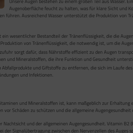
Unsere Augen bestehen zu einem großen Teil aus Wasser. Eine 
Augenoberfläche feucht zu halten, was für klare Sicht und Ko
hren. Ausreichend Wasser unterstützt die Produktion von Träne
 ein wesentlicher Bestandteil der Tränenflüssigkeit, die die Augen
e Produktion von Tränenflüssigkeit, die notwendig ist, um die Aug
ufuhr sorgt dafür, dass Nährstoffe effizient zu den Augen transpor
n und Mineralstoffen, die ihre Funktion und Gesundheit unterst
bfallprodukte und Giftstoffe zu entfernen, die sich im Laufe des
ündungen und Infektionen.
itaminen und Mineralstoffen ist, kann maßgeblich zur Erhaltung e
gen vor Schäden zu schützen und die allgemeine Augengesundheit 
er Nachtsicht und der allgemeinen Augengesundheit. Vitamin B2 (Ri
bei der Signalübertragung zwischen den Nervenzellen des Auges sp