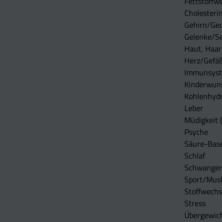
Fettstoffwe
Cholesterin
Gehirn/Ge
Gelenke/S
Haut, Haar
Herz/Gefä
Immunsys
Kinderwun
Kohlenhydr
Leber
Müdigkeit (
Psyche
Säure-Bas
Schlaf
Schwangers
Sport/Mus
Stoffwechs
Stress
Übergewic