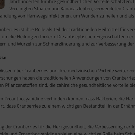
Jahrhunderten für ihre gesundheitlichen Vorteile schätzten.
Vereinigten Staaten und Kanadas lebten, verwendeten Cranbe
Behandlung von Harnwegsinfektionen, um Wunden zu heilen und al
erries ist ihre Rolle als Teil der traditionellen Heilmittel für 
 um die Heilung zu fördern. Die antiseptischen Eigenschaften der
ern und Wurzeln zur Schmerzlinderung und zur Verbesserung der 
sse
issen über Cranberries und ihre medizinischen Vorteile weiterve
rschungen haben die traditionellen Anwendungen von Cranberries b
 Pflanzenstoffen sind, die zahlreiche gesundheitliche Vorteile bi
nen Proanthocyanidine verhindern können, dass Bakterien, die Har
, dass Cranberries zu einem wichtigen Bestandteil in der Ernähr
g der Cranberries für die Herzgesundheit, die Verbesserung der
noide und Proanthocyanidine spielen eine wichtige Rolle beim Sch