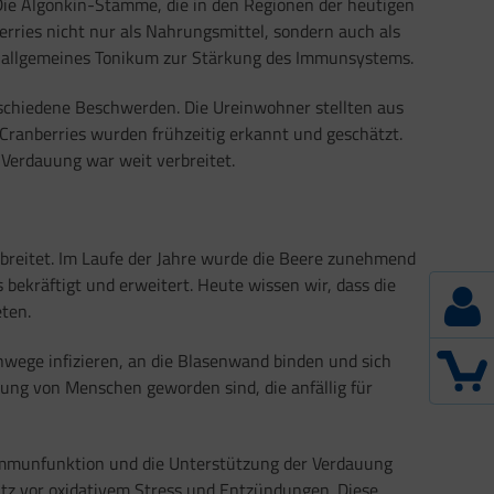
 Die Algonkin-Stämme, die in den Regionen der heutigen
rries nicht nur als Nahrungsmittel, sondern auch als
s allgemeines Tonikum zur Stärkung des Immunsystems.
verschiedene Beschwerden. Die Ureinwohner stellten aus
 Cranberries wurden frühzeitig erkannt und geschätzt.
Verdauung war weit verbreitet.
rbreitet. Im Laufe der Jahre wurde die Beere zunehmend
ekräftigt und erweitert. Heute wissen wir, dass die
eten.
nwege infizieren, an die Blasenwand binden und sich
ung von Menschen geworden sind, die anfällig für
 Immunfunktion und die Unterstützung der Verdauung
utz vor oxidativem Stress und Entzündungen. Diese