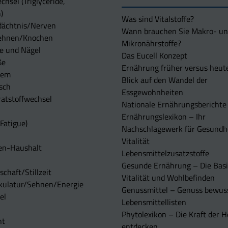
chsel (Triglyceride,
)
Was sind Vitalstoffe?
dächtnis/Nerven
Wann brauchen Sie Makro- u
ehnen/Knochen
Mikronährstoffe?
e und Nägel
Das Eucell Konzept
ße
Ernährung früher versus heut
tem
Blick auf den Wandel der
sch
Essgewohnheiten
atstoffwechsel
Nationale Ernährungsberichte
Ernährungslexikon – Ihr
Fatigue)
Nachschlagewerk für Gesundh
Vitalität
en-Haushalt
Lebensmittelzusatzstoffe
Gesunde Ernährung – Die Basi
chaft/Stillzeit
Vitalität und Wohlbefinden
kulatur/Sehnen/Energie
Genussmittel – Genuss bewuss
el
Lebensmittellisten
Phytolexikon – Die Kraft der H
ht
entdecken